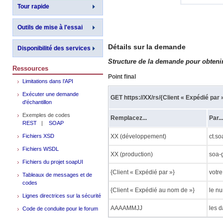
Tour rapide
Outils de mise à l'essai
Détails sur la demande
Disponibilité des services
Structure de la demande pour obtenir
Ressources
Point final
Limitations dans l’API
Exécuter une demande
GET https://XX/rs/{Client « Expédié 
d'échantillon
Exemples de codes
Remplacez...
Par...
REST
|
SOAP
Fichiers XSD
XX (développement)
ct.s
Fichiers WSDL
XX (production)
soa-
Fichiers du projet soapUI
{Client « Expédié par »}
votre
Tableaux de messages et de
codes
{Client « Expédié au nom de »}
le n
Lignes directrices sur la sécurité
AAAAMMJJ
les d
Code de conduite pour le forum