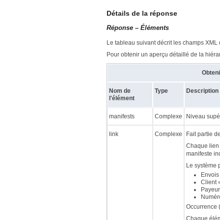
Détails de la réponse
Réponse – Éléments
Le tableau suivant décrit les champs XML 
Pour obtenir un aperçu détaillé de la hiér
Obteni
Nom de
Type
Description
l'élément
manifests
Complexe
Niveau supér
link
Complexe
Fait partie d
Chaque lien 
manifeste in
Le système p
Envois
Client
Payeur
Numéro
Occurrence (
Chaque éléme