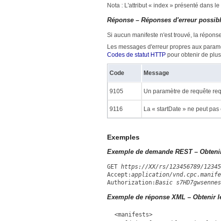
Nota : L'attribut « index » présenté dans l
Réponse – Réponses d'erreur possib
Si aucun manifeste n'est trouvé, la réponse
Les messages d'erreur propres aux paramèt
Codes de statut HTTP
pour obtenir de plu
Code
Message
9105
Un paramètre de requête req
9116
La « startDate » ne peut pas 
Exemples
Exemple de demande REST – Obtenir
GET
https://XX/rs/123456789/12345
Accept:
application/vnd.cpc.manife
Authorization:
Basic s7HD7gwsennes
Exemple de réponse XML – Obtenir l
<manifests>