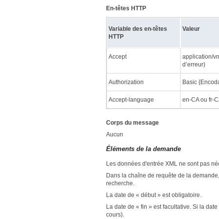
En-têtes HTTP
Variable des en-têtes
Valeur
HTTP
Accept
application/v
d’erreur)
Authorization
Basic {Encod
Accept-language
en-CA ou fr-
Corps du message
Aucun
Éléments de la demande
Les données d'entrée XML ne sont pas néce
Dans la chaîne de requête de la demande, il
recherche.
La date de « début » est obligatoire.
La date de « fin » est facultative. Si la date
cours).