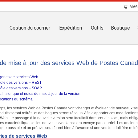
MAG
Gestion du courrier
Expédition
Outils
Boutique
de mise à jour des services Web de Postes Cana
gories de services Web
rôle des versions – REST
rôle des versions – SOAP
t, historique et notes de mise à jour de la version
fications du schéma
mps, les services Web de Postes Canada vont changer et évoluer : de nouveaux serv
roduits seront retirés, et des bogues seront résolus. Afin d'apporter ces modificat
 Web. Le passage à la nouvelle version sera facultatif dans certains cas, mais obli
les caractéristiques et les nouvelles versions sera envoyé par courriel. Les ancien
ue possible et un préavis sera fourni bien à l'avance si une version doit être retiré
ies de services Web