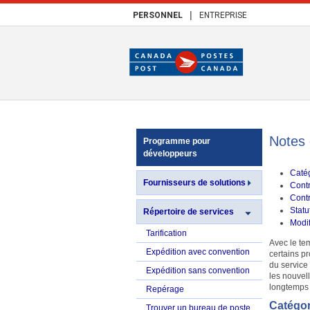
|
PERSONNEL
ENTREPRISE
Notes 
Programme pour
développeurs
Caté
Fournisseurs de solutions
Cont
Cont
Statu
Répertoire de services
Modi
Tarification
Avec le te
Expédition avec convention
certains p
du service
Expédition sans convention
les nouvel
longtemps q
Repérage
Catégor
Trouver un bureau de poste