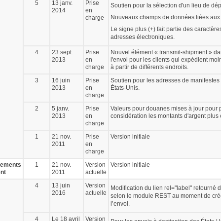
5
13 janv.
Prise
Soutien pour la sélection d'un lieu de dép
2014
en
Nouveaux champs de données liées aux
charge
Le signe plus (+) fait partie des caractèr
adresses électroniques.
4
23 sept.
Prise
Nouvel élément « transmit-shipment » da
2013
en
l'envoi pour les clients qui expédient moi
charge
à partir de différents endroits.
3
16 juin
Prise
Soutien pour les adresses de manifestes 
2013
en
États-Unis.
charge
2
5 janv.
Prise
Valeurs pour douanes mises à jour pour 
2013
en
considération les montants d'argent plus 
charge
1
21 nov.
Prise
Version initiale
2011
en
charge
nements
1
21 nov.
Version
Version initiale
ent
2011
actuelle
4
13 juin
Version
Modification du lien rel="label" retourné
2016
actuelle
selon le module REST au moment de créer
l’envoi.
4
Le 18 avril
Version