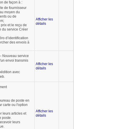
n de façon à :
te de fournisseur
 au moyen du
ients ou de
Afficher les
om;
détails
rix et le reçu de
e du service Créer
ro d’identification
rcher des envois à
– Nouveau service
un envoi transmis
Afficher les
détails
pédition avec
eb.
ement
bureau de poste en
r carte ou l'option
Afficher les
 leurs articles et
détails
 poste.
ecevoir leurs
ue.