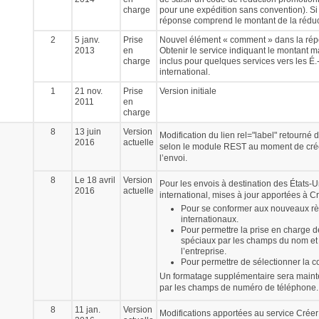
charge
pour une expédition sans convention). Si 
réponse comprend le montant de la réduc
2
5 janv.
Prise
Nouvel élément « comment » dans la rép
2013
en
Obtenir le service indiquant le montant 
charge
inclus pour quelques services vers les É.
international.
1
21 nov.
Prise
Version initiale
2011
en
charge
8
13 juin
Version
Modification du lien rel="label" retourné
2016
actuelle
selon le module REST au moment de créer
l’envoi.
8
Le 18 avril
Version
Pour les envois à destination des États-U
2016
actuelle
international, mises à jour apportées à Cr
Pour se conformer aux nouveaux r
internationaux.
Pour permettre la prise en charge d
spéciaux par les champs du nom e
l’entreprise.
Pour permettre de sélectionner la 
Un formatage supplémentaire sera maint
par les champs de numéro de téléphone.
8
11 jan.
Version
Modifications apportées au service Créer 