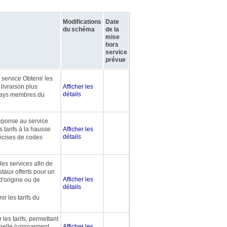
Modifications
Date
du schéma
de la
mise
hors
service
prévue
service Obtenir les
livraison plus
Afficher les
détails
pays membres du
éponse au service
s tarifs à la hausse
Afficher les
détails
écises de codes
es services afin de
taux offerts pour un
Afficher les
d'origine ou de
détails
r les tarifs du
es tarifs, permettant
nnelle (uniquement
Afficher les