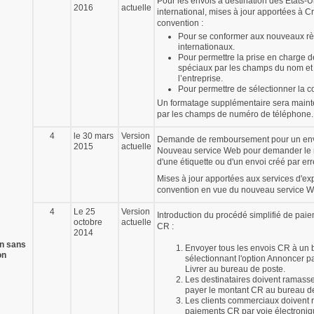
Pour les envois à destination des États-U
2016
actuelle
international, mises à jour apportées à C
convention :
Pour se conformer aux nouveaux r
internationaux.
Pour permettre la prise en charge d
spéciaux par les champs du nom e
l’entreprise.
Pour permettre de sélectionner la 
Un formatage supplémentaire sera maint
par les champs de numéro de téléphone.
4
le 30 mars
Version
Demande de remboursement pour un env
2015
actuelle
Nouveau service Web pour demander le
d'une étiquette ou d'un envoi créé par err
Mises à jour apportées aux services d'ex
convention en vue du nouveau service W
4
Le 25
Version
Introduction du procédé simplifié de pai
octobre
actuelle
CR :
2014
on sans
Envoyer tous les envois CR à un 
on
sélectionnant l'option Annoncer pa
Livrer au bureau de poste.
Les destinataires doivent ramasser
payer le montant CR au bureau de
Les clients commerciaux doivent r
paiements CR par voie électroniq