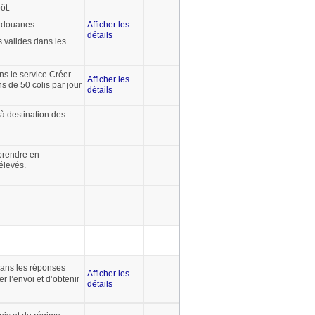
ôt.
 douanes.
Afficher les
détails
es valides dans les
ns le service Créer
Afficher les
ns de 50 colis par jour
détails
à destination des
prendre en
élevés.
 dans les réponses
Afficher les
 l’envoi et d’obtenir
détails