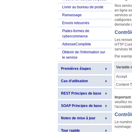
Nos servic
Livrer au bureau de poste
en ligne e
Ramassage
services u
catégories
Envois retournés
demande d
Plates-formes de
Contrôl
cybercommerce
Les rensei
AdresseComplète
HTTP Conte
services W
Obtenir de l'information sur
Par exemple
le service
Variable 
Premières étapes
Accept
Cas d'utilisation
Content-
REST Principes de base
Important 
veuillez n
SOAP Principes de base
l'acceptati
Contrôl
Notes de mise à jour
Le numéro 
nommage. L
Tour rapide