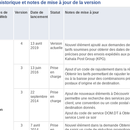
historique et notes de mise à jour de la version
es de
Version
Date de
Statut
Notes de mise à jour
 Web
lancement
4
13 avril
Version
Nouvel élément ajouté aux demandes de 
2019
actuelle
tarifs soumises pour obtenir des dates de 
précises pour des envois expédiés aux 
Kahala Post Group (KPG).
3
13 juin
Prise
Ajout d’un code de rajustement dans la r
2016
en
Obtenir les tarifs permettant de rajuster le
charge
ou à la baisse pour des combinaisons pr
postaux d’origine et de destination.
3
22
Prise
Ajout de nouveaux éléments à Découvrir l
septembre
en
permettre une recherche des services pos
2014
charge
client, une convention ou un code postal 
destination donnés.
on
Ajout du code de service DOM.DT à Obteni
service Livré ce soir
3
7 avril
Prise
Nouvel élément dans la demande Obtenir l
2014
en
de saisir un code de réduction promotio