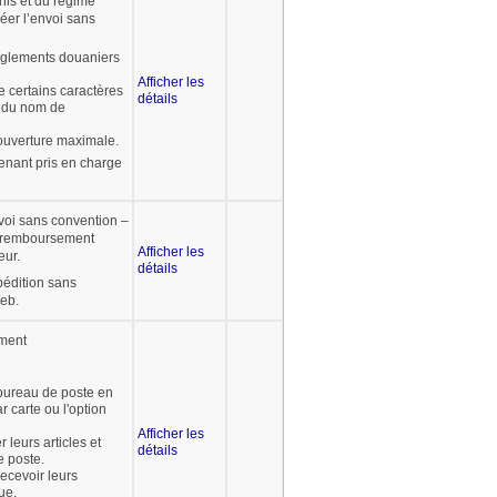
nis et du régime
réer l’envoi sans
èglements douaniers
Afficher les
e certains caractères
détails
t du nom de
couverture maximale.
enant pris en charge
oi sans convention –
 remboursement
Afficher les
eur.
détails
pédition sans
eb.
ement
bureau de poste en
r carte ou l'option
Afficher les
 leurs articles et
détails
 poste.
ecevoir leurs
ue.