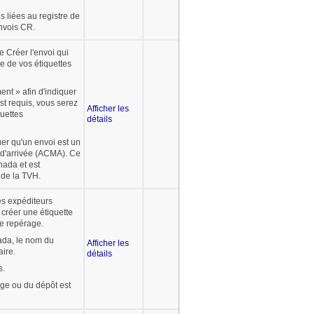
s liées au registre de
nvois CR.
 Créer l'envoi qui
ie de vos étiquettes
ent » afin d'indiquer
st requis, vous serez
Afficher les
uettes
détails
er qu'un envoi est un
d'arrivée (ACMA). Ce
nada et est
 de la TVH.
es expéditeurs
 créer une étiquette
e repérage.
nada, le nom du
Afficher les
aire.
détails
s.
age ou du dépôt est