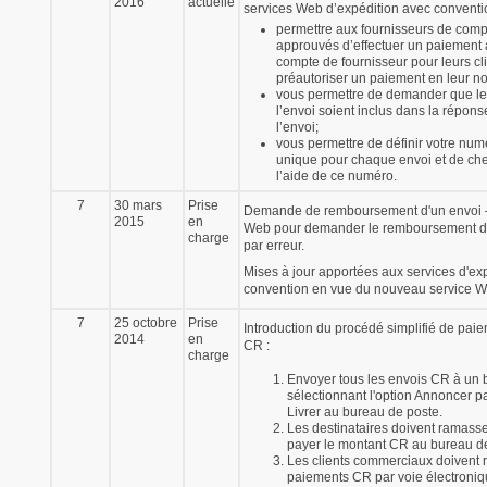
2016
actuelle
services Web d’expédition avec conventio
permettre aux fournisseurs de comp
approuvés d’effectuer un paiement
compte de fournisseur pour leurs cl
préautoriser un paiement en leur n
vous permettre de demander que le p
l’envoi soient inclus dans la répons
l’envoi;
vous permettre de définir votre numé
unique pour chaque envoi et de che
l’aide de ce numéro.
7
30 mars
Prise
Demande de remboursement d'un envoi 
2015
en
Web pour demander le remboursement d'
charge
par erreur.
Mises à jour apportées aux services d'ex
convention en vue du nouveau service W
7
25 octobre
Prise
Introduction du procédé simplifié de pai
2014
en
CR :
charge
Envoyer tous les envois CR à un 
sélectionnant l'option Annoncer pa
Livrer au bureau de poste.
Les destinataires doivent ramasser
payer le montant CR au bureau de
Les clients commerciaux doivent r
paiements CR par voie électroniq