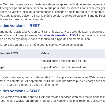
es Web sont regroupés en plusieurs catégories (p. ex. tarification, repérage, expédi
st désignée par un nom de version unique pour tous les services dans cette catégor
n nom de version initial pour commencer, et chacune peut faire l'objet d'un contr
 Vos applications doivent utiliser la même version que les services en ligne de Pos
e service dans la même catégorie.
e des versions – REST
gnements relatifs à la version sont transmis aux services Web de façon dynamique 
nt-Type ou Accept (consulter
Variables des en-têtes HTTP
). L'information sur la v
eb de façon dynamique dans l'attribut media-type des éléments du lien.
, voici les valeurs de l'en-tête pour le service Web de tarification :
d'en-tête HTTP
Valeur
application/vnd.cpc.ship.rate-v4+xml
Type
application/vnd.cpc.ship.rate-v4+xml
:
Si, dans le passé, pour vos demandes REST auprès de nos services Web , vous avez 
oter qu'à compter du 21 septembre 2013, nous ne prendrons plus en charge ces d
on et le type de contenu de votre en-tête HTTP.
e des versions – SOAP
de version relatif aux appels SOAP auprès des services Web est précisé dans les va
es fichiers WSDL renfermeront toujours les versions les plus récentes des servic