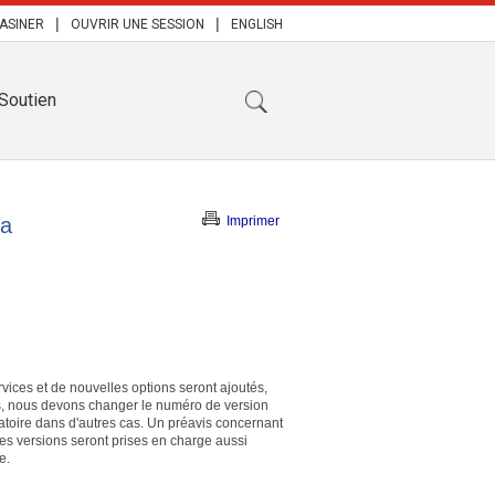
|
|
ASINER
OUVRIR UNE SESSION
ENGLISH
Soutien
da
Imprimer
ices et de nouvelles options seront ajoutés,
ions, nous devons changer le numéro de version
gatoire dans d'autres cas. Un préavis concernant
nes versions seront prises en charge aussi
e.