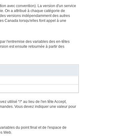
tion avec convention). La version d'un service
ie. On a attribué à chaque catégorie de
ôle des versions indépendamment des autres
tes Canada lorsqu'elles font appel à une
par l'entremise des variables des en-têtes
ersion est ensuite retournée à partir des
utilisé */* au lieu de l'en tête Accept,
emandes. Vous devez indiquer une valeur pour
riables du point final et de l'espace de
es Web.