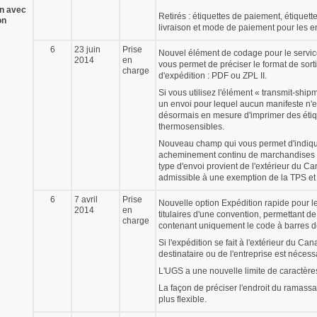
on avec
Retirés : étiquettes de paiement, étiquette
on
livraison et mode de paiement pour les e
6
23 juin
Prise
Nouvel élément de codage pour le service
2014
en
vous permet de préciser le format de sort
charge
d'expédition : PDF ou ZPL II.
Si vous utilisez l'élément « transmit-shipm
un envoi pour lequel aucun manifeste n'e
désormais en mesure d'imprimer des étiq
thermosensibles.
Nouveau champ qui vous permet d'indiqu
acheminement continu de marchandises 
type d'envoi provient de l'extérieur du Ca
admissible à une exemption de la TPS et
6
7 avril
Prise
Nouvelle option Expédition rapide pour l
2014
en
titulaires d'une convention, permettant de
charge
contenant uniquement le code à barres d
Si l'expédition se fait à l'extérieur du Ca
destinataire ou de l'entreprise est nécess
L'UGS a une nouvelle limite de caractère
La façon de préciser l'endroit du ramass
plus flexible.