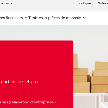
erciaux
Boutique
Notre 
ces financiers
Timbres et pièces de monnaie
 particuliers et aux
rises
Marketing d'entreprises