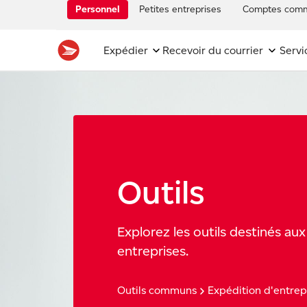
Personnel
Petites entreprises
Comptes comm
Expédier
Recevoir du courrier
Servi
Outils
Explorez les outils destinés aux
entreprises.
Outils communs
Expédition d'entrep