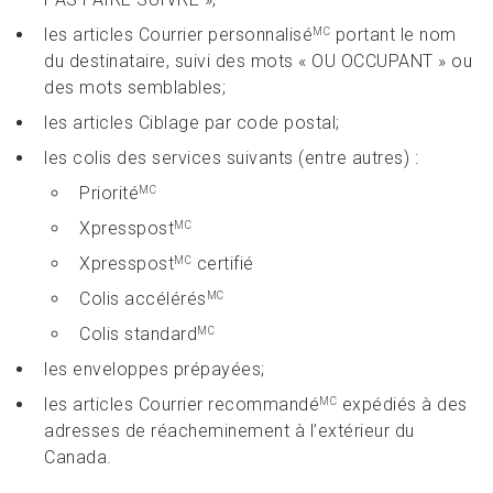
les articles Courrier personnalisé
portant le nom
MC
du destinataire, suivi des mots « OU OCCUPANT » ou
des mots semblables;
les articles Ciblage par code postal;
les colis des services suivants (entre autres) :
Priorité
MC
Xpresspost
MC
Xpresspost
certifié
MC
Colis accélérés
MC
Colis standard
MC
les enveloppes prépayées;
les articles Courrier recommandé
expédiés à des
MC
adresses de réacheminement à l’extérieur du
Canada.