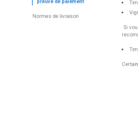
preuve de paiement
Tim
Vig
Normes de livraison
Si vou
Achat d’un service de
recom
réacheminement du
courrier
Tim
Modifier votre service de
Certain
réacheminement du courrier
Caractéristiques
Prolonger le service de
réacheminement du courrier
Cartes d’annonce de
changement d’adresse