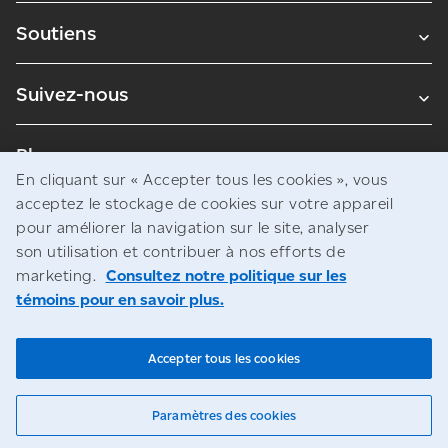
Soutiens
Suivez-nous
Blogues
En cliquant sur « Accepter tous les cookies », vous
acceptez le stockage de cookies sur votre appareil
pour améliorer la navigation sur le site, analyser
Avis juridiques
son utilisation et contribuer à nos efforts de
Confidentialité
marketing.
Consultez notre politique sur les
témoins pour en savoir plus.
Accès à l’information
© Société canadienne des postes
Accepter tous les cookies
Paramètres des cookies