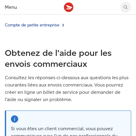
Menu
Compte de petite entreprise
Tarifs des timbres
Suivre un envoi
Compte MonArgent Postes Canada
Voir les nouveaux timbres
Tarifs d'affranchissement
Réacheminer du courrier
Transferts de fonds
Voir les nouvelles pièces
Créer une étiquette
Aperçu de votre courrier
Mandats-poste
Récits sur nos timbres
Obtenez de l'aide pour les
Faire un envoi au Canada
Gérer courrier et colis
Cartes et services prépayés
Proposer un timbre
Expédier à l’étranger
Cueillette au comptoir
Cachets illustrés
envois commerciaux
Acheter timbres et fournitures d’emballage
Boîtes postales et casiers
Magazine En détail
Retourner un achat
Louer une case postale
Consultez les réponses ci-dessous aux questions les plus
Conseils d’expédition
courantes liées aux envois commerciaux. Vous pourrez
créer en ligne un billet de service pour demander de
l’aide ou signaler un problème.
Si vous êtes un client commercial, vous pouvez
communiquer avec l’un de nos professionnels du