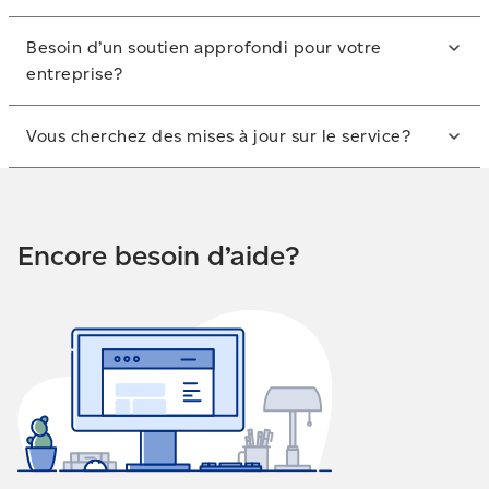
Notre
Guide des postes
contient des informations
Besoin d’un soutien approfondi pour votre
détaillées sur les services d’expédition au Canada et à
entreprise?
l’étranger.
Notre page
Information sur les services postaux
offre
Vous cherchez des mises à jour sur le service?
des précisions sur les produits et services que nous
offrons aux entreprises, comme les solutions de
Restez au fait des
retards de livraison
.
marketing, et les services de courrier transactionnel et
d’expédition.
Encore besoin d’aide?