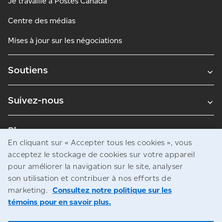
Je travaille à Postes Canada
Centre des médias
Mises à jour sur les négociations
Soutiens
Suivez-nous
Blogues
En cliquant sur « Accepter tous les cookies », vous
acceptez le stockage de cookies sur votre appareil
pour améliorer la navigation sur le site, analyser
Avis juridiques
son utilisation et contribuer à nos efforts de
Confidentialité
marketing.
Consultez notre politique sur les
témoins pour en savoir plus.
Accès à l’information
© Société canadienne des postes