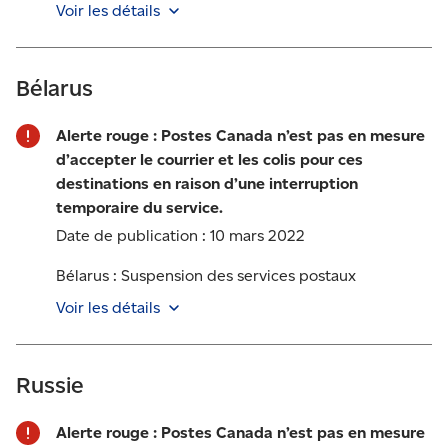
TONGA, TRINITÉ-ET-TOBAGO**, TRISTAN DA CUNH,
Voir les détails
TUNISIE, TURKMÉNISTAN, TURKS & CAIQUES**,
Les services postaux à destination du Soudan ont
TURQUIE, TUVALU, UKRAINE, URUGUAY, VANUATU,
été suspendus en raison du manque de transport
VENEZUELA, VIERGES BRITANNIQUES, ÎLES,
Bélarus
disponible.
VIETNAM, WALLIS ET FUTUNA**, ZAMBIE**,
ZIMBABWE.
Alerte rouge : Postes Canada n’est pas en mesure
d’accepter le courrier et les colis pour ces
** Indique qu’un service partiel est offert.
destinations en raison d’une interruption
temporaire du service.
Date de publication :
10 mars 2022
Bélarus : Suspension des services postaux
Voir les détails
Les services postaux à destination la Bélarus ont été
suspendus en raison du manque de transport
Russie
disponible.
Alerte rouge : Postes Canada n’est pas en mesure