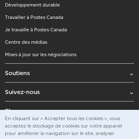
Développement durable
Travailler à Postes Canada
Je travaille à Postes Canada
Centre des médias
Mises à jour sur les négociations
Soutiens
Suivez-nous
Blogues
En cliquant sur « Accepter tous les cookies », vous
acceptez le stockage de cookies sur votre appareil
pour améliorer la navigation sur le site, analyser
Avis juridiques