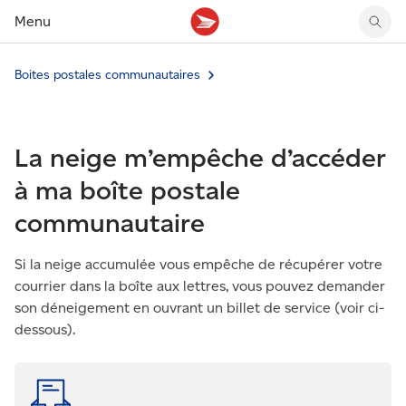
Menu
Boites postales communautaires
Tarifs des timbres
Suivre un envoi
Compte MonArgent Postes Canada
Voir les nouveaux timbres
Tarifs d'affranchissement
Réacheminer du courrier
Transferts de fonds
Voir les nouvelles pièces
Créer une étiquette
Aperçu de votre courrier
Mandats-poste
Récits sur nos timbres
La neige m’empêche d’accéder
Faire un envoi au Canada
Gérer courrier et colis
Cartes et services prépayés
Proposer un timbre
Expédier à l’étranger
Cueillette au comptoir
Cachets illustrés
à ma boîte postale
Acheter timbres et fournitures d’emballage
Boîtes postales et casiers
Magazine En détail
communautaire
Retourner un achat
Louer une case postale
Conseils d’expédition
Si la neige accumulée vous empêche de récupérer votre
courrier dans la boîte aux lettres, vous pouvez demander
son déneigement en ouvrant un billet de service (voir ci-
dessous).