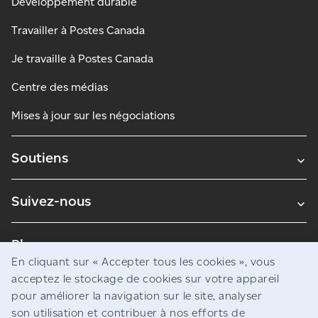
Développement durable
Travailler à Postes Canada
Je travaille à Postes Canada
Centre des médias
Mises à jour sur les négociations
Soutiens
Suivez-nous
Blogues
En cliquant sur « Accepter tous les cookies », vous
acceptez le stockage de cookies sur votre appareil
pour améliorer la navigation sur le site, analyser
Avis juridiques
son utilisation et contribuer à nos efforts de