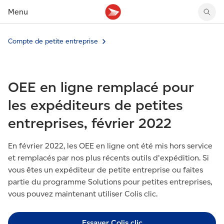
Menu
Compte de petite entreprise
Tarifs des timbres
Suivre un envoi
Compte MonArgent Postes Canada
Voir les nouveaux timbres
Tarifs d'affranchissement
Réacheminer du courrier
Transferts de fonds
Voir les nouvelles pièces
Créer une étiquette
Aperçu de votre courrier
Mandats-poste
Récits sur nos timbres
OEE en ligne remplacé pour
Faire un envoi au Canada
Gérer courrier et colis
Cartes et services prépayés
Proposer un timbre
Expédier à l’étranger
Cueillette au comptoir
Cachets illustrés
les expéditeurs de petites
Acheter timbres et fournitures d’emballage
Boîtes postales et casiers
Magazine En détail
entreprises, février 2022
Retourner un achat
Louer une case postale
Conseils d’expédition
En février 2022, les OEE en ligne ont été mis hors service
et remplacés par nos plus récents outils d'expédition. Si
vous êtes un expéditeur de petite entreprise ou faites
partie du programme Solutions pour petites entreprises,
vous pouvez maintenant utiliser Colis clic.
Essayer Colis clic