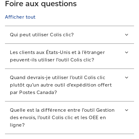
Foire aux questions
Afficher tout
Qui peut utiliser Colis clic?
Tous les membres du programme Solutions pour
Les clients aux États-Unis et à l’étranger
petites entreprises peuvent utiliser l’outil Colis clic.
peuvent-ils utiliser l’outil Colis clic?
Ils doivent simplement ouvrir une session à l’aide de
leur profil d’entreprise.
Oui. Cependant, l’expéditeur doit utiliser une adresse
Quand devrais-je utiliser l’outil Colis clic
d’expéditeur au Canada. Un client dont l’adresse
plutôt qu’un autre outil d’expédition offert
inscrite au profil de Postes Canada n’est pas située
par Postes Canada?
au Canada peut utiliser l’outil en ajoutant une adresse
d’expéditeur au Canada comme adresse secondaire.
Vous devriez utiliser l’outil Colis clic si vous répondez
Quelle est la différence entre l’outil Gestion
aux critères suivants :
des envois, l’outil Colis clic et les OEE en
ligne?
Vous êtes une petite entreprise cliente non titulaire
d’une convention des services de colis.
Ces trois outils servent à créer des étiquettes