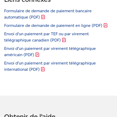
Suivez les instructions pour terminer votre
et dites au représentant du Service à la clientèle
paiement. Les fonds seront retirés le jour
Formulaire de demande de paiement bancaire
que vous voulez vous inscrire au paiement
ouvrable suivant.
automatique
(PDF)
préautorisé par carte de crédit.
Formulaire de demande de paiement en ligne
(PDF)
Envoi d’un paiement par TEF ou par virement
télégraphique canadien
(PDF)
Envoi d’un paiement par virement télégraphique
américain
(PDF)
Envoi d’un paiement par virement télégraphique
international
(PDF)
Obtenir de l’aide