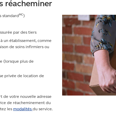
s réacheminer
MC
s standard
)
assurée par des tiers
u à un établissement, comme
son de soins infirmiers ou
e (lorsque plus de
se privée de location de
part de votre nouvelle adresse
ervice de réacheminement du
ltez les
modalités
du service.