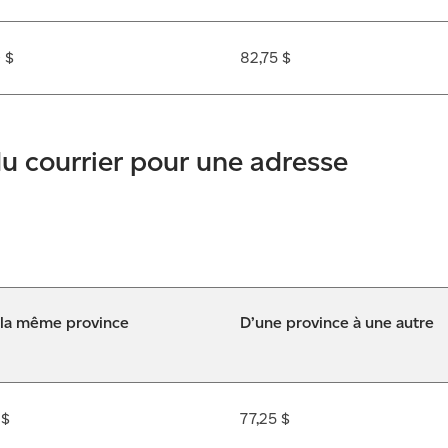
 $
82,75 $
u courrier pour une adresse
 la même province
D’une province à une autre
 $
77,25 $