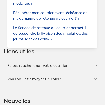
modalités
Récupérer mon courrier avant l’échéance de
ma demande de retenue du
courrier?
Le Service de retenue du courrier permet-il
de suspendre la livraison des circulaires, des
journaux et des
colis?
Liens utiles
Faites réacheminer votre courrier
Grâce à notre service de réacheminement du
Vous voulez envoyer un colis?
courrier, vous ne raterez aucun envoi important.
Inscrivez-vous en quelques étapes faciles.
Expédiez des colis n’importe où au Canada ou dans
Réacheminer mon
courrier
le monde. Nous offrons des prix concurrentiels et un
Nouvelles
service fiable.