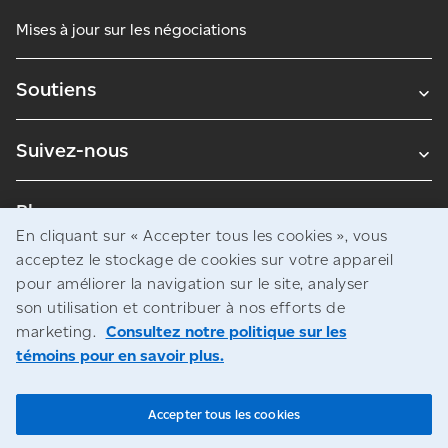
Mises à jour sur les négociations
Soutiens
Suivez-nous
Blogues
En cliquant sur « Accepter tous les cookies », vous
acceptez le stockage de cookies sur votre appareil
pour améliorer la navigation sur le site, analyser
Avis juridiques
son utilisation et contribuer à nos efforts de
Confidentialité
marketing.
Consultez notre politique sur les
témoins pour en savoir plus.
Accès à l’information
© Société canadienne des postes
Accepter tous les cookies