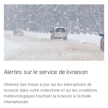
R
L
Articles et ressources
Favoris
A
A
C
M
F
Alertes sur le service de livraison
Obtenez des mises à jour sur les interruptions de
livraison dans votre collectivité et sur les conditions
météorologiques touchant la livraison à l’échelle
internationale.