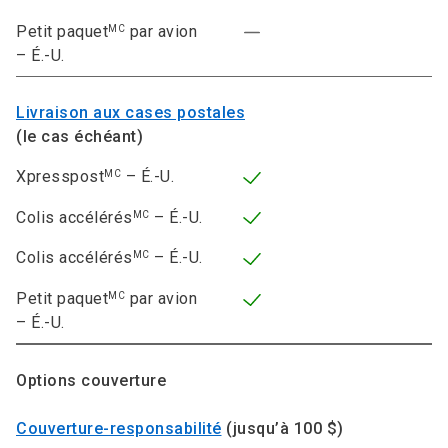
Petit paquet
par avion
MC
– É.-U.
Livraison aux cases postales
(le cas échéant)
Xpresspost
– É.-U.
MC
Colis accélérés
– É.-U.
MC
Colis accélérés
– É.-U.
MC
Petit paquet
par avion
MC
– É.-U.
Options couverture
Couverture-responsabilité
(jusqu’à 100 $)