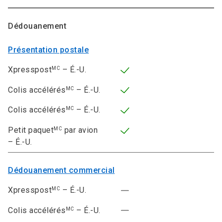
Dédouanement
Présentation postale
Xpresspost
– É.-U.
MC
Colis accélérés
– É.-U.
MC
Colis accélérés
– É.-U.
MC
Petit paquet
par avion
MC
– É.-U.
Dédouanement commercial
Xpresspost
– É.-U.
MC
Colis accélérés
– É.-U.
MC