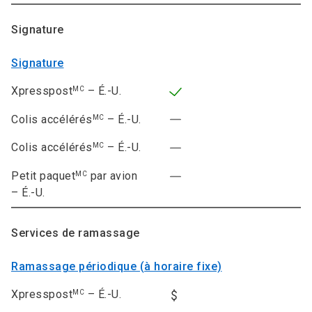
Signature
Signature
Xpresspost
– É.-U.
MC
Colis accélérés
– É.-U.
MC
Colis accélérés
– É.-U.
MC
Petit paquet
par avion
MC
– É.-U.
Services de ramassage
Ramassage périodique (à horaire fixe)
Xpresspost
– É.-U.
MC