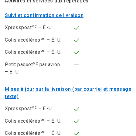
Activités et services aux repérages
Suivi et confirmation de livraison
Xpresspost
– É.-U.
MC
Colis accélérés
– É.-U.
MC
Colis accélérés
– É.-U.
MC
Petit paquet
par avion
MC
– É.-U.
Mises à jour sur la livraison (par courriel et message
texte)
Xpresspost
– É.-U.
MC
Colis accélérés
– É.-U.
MC
Colis accélérés
– É.-U.
MC