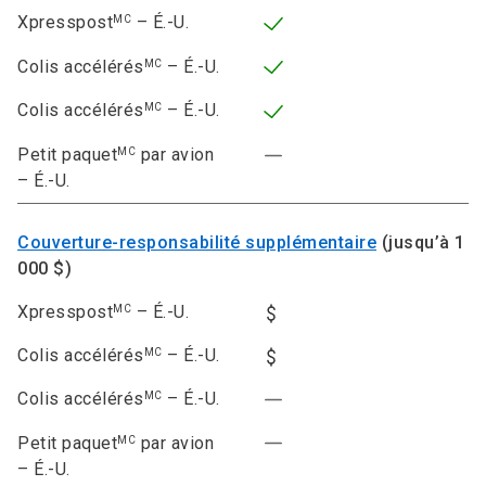
Xpresspost
– É.-U.
MC
Colis accélérés
– É.-U.
MC
Colis accélérés
– É.-U.
MC
Petit paquet
par avion
MC
– É.-U.
Couverture-responsabilité supplémentaire
(jusqu’à 1
000 $)
Xpresspost
– É.-U.
MC
Colis accélérés
– É.-U.
MC
Colis accélérés
– É.-U.
MC
Petit paquet
par avion
MC
– É.-U.