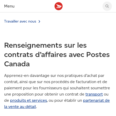
Menu
Travailler avec nous
Tarifs des timbres
Suivre un envoi
Compte MonArgent Postes Canada
Voir les nouveaux timbres
Tarifs d'affranchissement
Réacheminer du courrier
Transferts de fonds
Voir les nouvelles pièces
Créer une étiquette
Aperçu de votre courrier
Mandats-poste
Récits sur nos timbres
Renseignements sur les
Faire un envoi au Canada
Gérer courrier et colis
Cartes et services prépayés
Proposer un timbre
Expédier à l’étranger
Cueillette au comptoir
Cachets illustrés
contrats d’affaires avec Postes
Acheter timbres et fournitures d’emballage
Boîtes postales et casiers
Magazine En détail
Canada
Retourner un achat
Louer une case postale
Conseils d’expédition
Apprenez-en davantage sur nos pratiques d’achat par
contrat, ainsi que sur nos procédés de facturation et de
paiement pour les fournisseurs qui souhaitent soumettre
une proposition pour obtenir un contrat de
transport
ou
de
produits et services
, ou pour établir un
partenariat de
la vente au détail
.