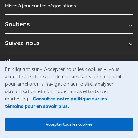
Mises à jour sur les négociations
Soutiens
Suivez-nous
Blogues
En cliquant sur « Accepter tous les cookies », vous
acceptez le stockage de cookies sur votre appareil
pour améliorer la navigation sur le site, analyser
Avis juridiques
son utilisation et contribuer à nos efforts de
Confidentialité
marketing.
Consultez notre politique sur les
témoins pour en savoir plus.
Accès à l’information
© Société canadienne des postes
Accepter tous les cookies