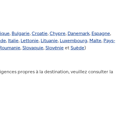
ique
,
Bulgarie
,
Croatie
,
Chypre
,
Danemark
,
Espagne
,
nde
,
Italie
,
Lettonie
,
Lituanie
,
Luxembourg
,
Malte
,
Pays-
Roumanie
,
Slovaquie
,
Slovénie
et
Suède
)
gences propres à la destination, veuillez consulter la