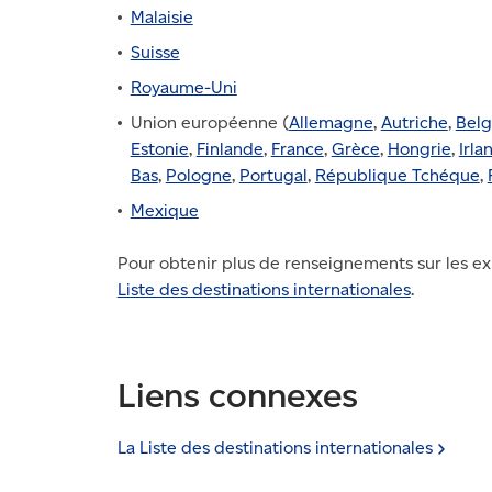
Malaisie
Suisse
Royaume-Uni
Union européenne (
Allemagne
,
Autriche
,
Belg
Estonie
,
Finlande
,
France
,
Grèce
,
Hongrie
,
Irla
Bas
,
Pologne
,
Portugal
,
République Tchéque
,
Mexique
Pour obtenir plus de renseignements sur les exi
Liste des destinations internationales
.
Liens connexes
La Liste des destinations
internationales