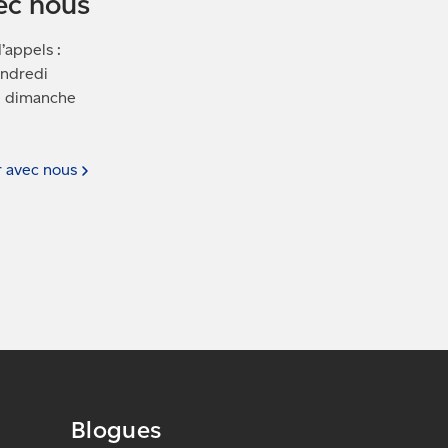
ec nous
’appels :
endredi
le dimanche
r avec
nous
Blogues