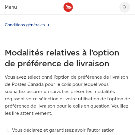
Menu
Conditions générales
Tarifs des timbres
Suivre un envoi
Compte MonArgent Postes Canada
Voir les nouveaux timbres
Tarifs d'affranchissement
Réacheminer du courrier
Transferts de fonds
Voir les nouvelles pièces
Créer une étiquette
Aperçu de votre courrier
Mandats-poste
Récits sur nos timbres
Modalités relatives à l’option
Faire un envoi au Canada
Gérer courrier et colis
Cartes et services prépayés
Proposer un timbre
Expédier à l’étranger
Cueillette au comptoir
Cachets illustrés
de préférence de livraison
Acheter timbres et fournitures d’emballage
Boîtes postales et casiers
Magazine En détail
Retourner un achat
Louer une case postale
Vous avez sélectionné l’option de préférence de livraison
Conseils d’expédition
de Postes Canada pour le colis pour lequel vous
souhaitez assurer un suivi. Les présentes modalités
régissent votre sélection et votre utilisation de l’option de
préférence de livraison pour le colis en question. Veuillez
les lire attentivement.
Vous déclarez et garantissez avoir l’autorisation