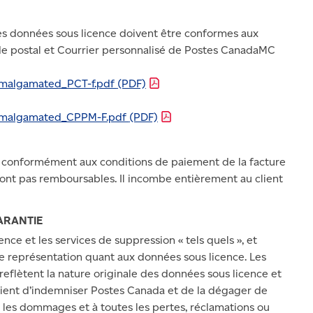
 des données sous licence doivent être conformes aux
ode postal et Courrier personnalisé de Postes CanadaMC
Amalgamated_PCT-f.pdf
(PDF)
/Amalgamated_CPPM-F.pdf
(PDF)
lis conformément aux conditions de paiement de la facture
sont pas remboursables. Il incombe entièrement au client
ARANTIE
nce et les services de suppression « tels quels », et
e représentation quant aux données sous licence. Les
 reflètent la nature originale des données sous licence et
nvient d’indemniser Postes Canada et de la dégager de
us les dommages et à toutes les pertes, réclamations ou