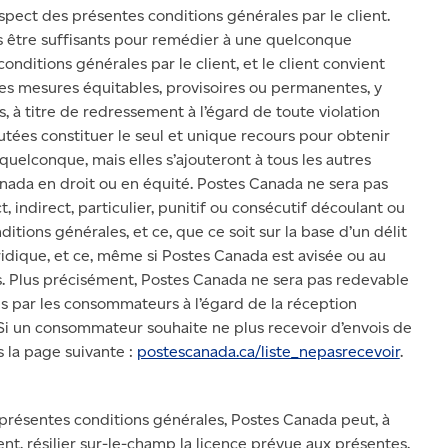
pect des présentes conditions générales par le client.
être suffisants pour remédier à une quelconque
conditions générales par le client, et le client convient
es mesures équitables, provisoires ou permanentes, y
, à titre de redressement à l’égard de toute violation
tées constituer le seul et unique recours pour obtenir
elconque, mais elles s’ajouteront à tous les autres
nada en droit ou en équité. Postes Canada ne sera pas
indirect, particulier, punitif ou consécutif découlant ou
tions générales, et ce, que ce soit sur la base d’un délit
juridique, et ce, même si Postes Canada est avisée ou au
s. Plus précisément, Postes Canada ne sera pas redevable
es par les consommateurs à l’égard de la réception
. Si un consommateur souhaite ne plus recevoir d’envois de
s la page suivante :
postescanada.ca/liste_nepasrecevoir
.
es présentes conditions générales, Postes Canada peut, à
ient, résilier sur-le-champ la licence prévue aux présentes.