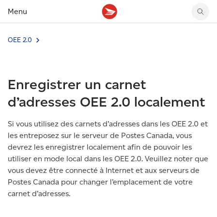
Menu
OEE 2.0
Tarifs des timbres
Suivre un envoi
Compte MonArgent Postes Canada
Voir les nouveaux timbres
Tarifs d'affranchissement
Réacheminer du courrier
Transferts de fonds
Voir les nouvelles pièces
Créer une étiquette
Aperçu de votre courrier
Mandats-poste
Récits sur nos timbres
Enregistrer un carnet
Faire un envoi au Canada
Gérer courrier et colis
Cartes et services prépayés
Proposer un timbre
Expédier à l’étranger
Cueillette au comptoir
Cachets illustrés
d’adresses OEE 2.0 localement
Acheter timbres et fournitures d’emballage
Boîtes postales et casiers
Magazine En détail
Retourner un achat
Louer une case postale
Si vous utilisez des carnets d’adresses dans les OEE 2.0 et
Conseils d’expédition
les entreposez sur le serveur de Postes Canada, vous
devrez les enregistrer localement afin de pouvoir les
utiliser en mode local dans les OEE 2.0. Veuillez noter que
vous devez être connecté à Internet et aux serveurs de
Postes Canada pour changer l’emplacement de votre
carnet d’adresses.