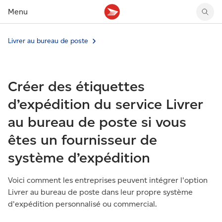
Menu
Livrer au bureau de poste
Tarifs des timbres
Suivre un envoi
Compte MonArgent Postes Canada
Voir les nouveaux timbres
Tarifs d'affranchissement
Réacheminer du courrier
Transferts de fonds
Voir les nouvelles pièces
Créer une étiquette
Aperçu de votre courrier
Mandats-poste
Récits sur nos timbres
Créer des étiquettes
Faire un envoi au Canada
Gérer courrier et colis
Cartes et services prépayés
Proposer un timbre
Expédier à l’étranger
Cueillette au comptoir
Cachets illustrés
d’expédition du service Livrer
Acheter timbres et fournitures d’emballage
Boîtes postales et casiers
Magazine En détail
au bureau de poste si vous
Retourner un achat
Louer une case postale
Conseils d’expédition
êtes un fournisseur de
système d’expédition
Voici comment les entreprises peuvent intégrer l'option
Livrer au bureau de poste dans leur propre système
d'expédition personnalisé ou commercial.