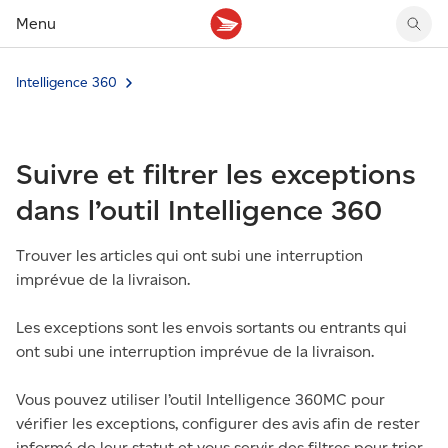
Menu
Intelligence 360
Tarifs des timbres
Suivre un envoi
Compte MonArgent Postes Canada
Voir les nouveaux timbres
Tarifs d'affranchissement
Réacheminer du courrier
Transferts de fonds
Voir les nouvelles pièces
Créer une étiquette
Aperçu de votre courrier
Mandats-poste
Récits sur nos timbres
Suivre et filtrer les exceptions
Faire un envoi au Canada
Gérer courrier et colis
Cartes et services prépayés
Proposer un timbre
Expédier à l’étranger
Cueillette au comptoir
Cachets illustrés
dans l’outil Intelligence 360
Acheter timbres et fournitures d’emballage
Boîtes postales et casiers
Magazine En détail
Retourner un achat
Louer une case postale
Trouver les articles qui ont subi une interruption
Conseils d’expédition
imprévue de la livraison.
Les exceptions sont les envois sortants ou entrants qui
ont subi une interruption imprévue de la livraison.
Vous pouvez utiliser l’outil Intelligence 360MC pour
vérifier les exceptions, configurer des avis afin de rester
informé de leur statut et vous servir des filtres pour trier