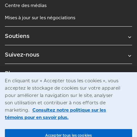
Centre des médias
Mises à jour sur les négociations
Soutiens
Suivez-nous
Blogues
En cliquant sur « Accepter tous les cookies », vous
acceptez le stockage de cookies sur votre appareil
pour améliorer la navigation sur le site, analyser
Avis juridiques
son utilisation et contribuer à nos efforts de
Confidentialité
marketing.
Consultez notre politique sur les
témoins pour en savoir plus.
Accès à l’information
© Société canadienne des postes
Accepter tous les cookies