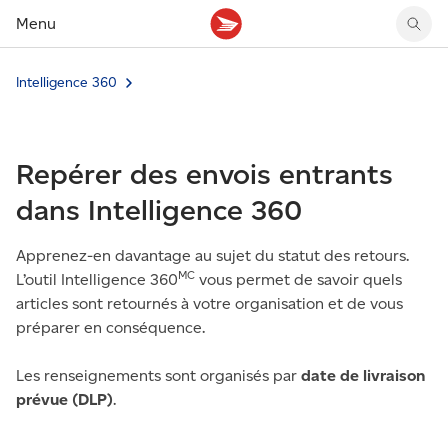
Menu
Intelligence 360
Tarifs des timbres
Suivre un envoi
Compte MonArgent Postes Canada
Voir les nouveaux timbres
Tarifs d'affranchissement
Réacheminer du courrier
Transferts de fonds
Voir les nouvelles pièces
Créer une étiquette
Aperçu de votre courrier
Mandats-poste
Récits sur nos timbres
Repérer des envois entrants
Faire un envoi au Canada
Gérer courrier et colis
Cartes et services prépayés
Proposer un timbre
Expédier à l’étranger
Cueillette au comptoir
Cachets illustrés
dans Intelligence 360
Acheter timbres et fournitures d’emballage
Boîtes postales et casiers
Magazine En détail
Retourner un achat
Louer une case postale
Apprenez-en davantage au sujet du statut des retours.
Conseils d’expédition
MC
L’outil Intelligence 360
vous permet de savoir quels
articles sont retournés à votre organisation et de vous
préparer en conséquence.
Les renseignements sont organisés par
date de livraison
prévue (DLP)
.