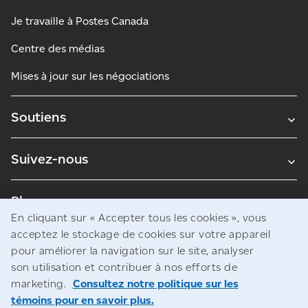
Je travaille à Postes Canada
Centre des médias
Mises à jour sur les négociations
Soutiens
Suivez-nous
Blogues
En cliquant sur « Accepter tous les cookies », vous
acceptez le stockage de cookies sur votre appareil
pour améliorer la navigation sur le site, analyser
Avis juridiques
son utilisation et contribuer à nos efforts de
Confidentialité
marketing.
Consultez notre politique sur les
témoins pour en savoir plus.
Accès à l’information