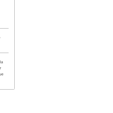
n
e
la
r
ue