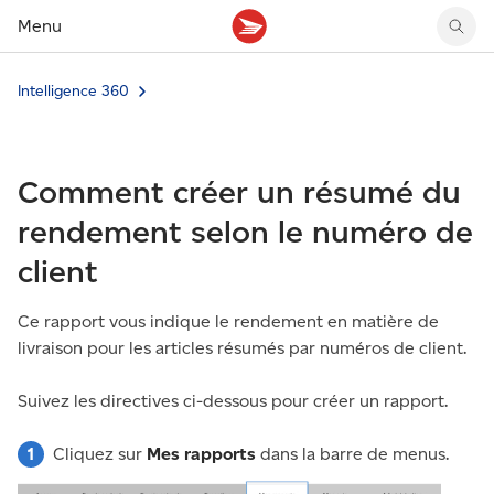
Menu
Intelligence 360
Tarifs des timbres
Suivre un envoi
Compte MonArgent Postes Canada
Voir les nouveaux timbres
Tarifs d'affranchissement
Réacheminer du courrier
Transferts de fonds
Voir les nouvelles pièces
Créer une étiquette
Aperçu de votre courrier
Mandats-poste
Récits sur nos timbres
Comment créer un résumé du
Faire un envoi au Canada
Gérer courrier et colis
Cartes et services prépayés
Proposer un timbre
Expédier à l’étranger
Cueillette au comptoir
Cachets illustrés
rendement selon le numéro de
Acheter timbres et fournitures d’emballage
Boîtes postales et casiers
Magazine En détail
client
Retourner un achat
Louer une case postale
Conseils d’expédition
Ce rapport vous indique le rendement en matière de
livraison pour les articles résumés par numéros de client.
Suivez les directives ci-dessous pour créer un rapport.
Cliquez sur
Mes rapports
dans la barre de menus.