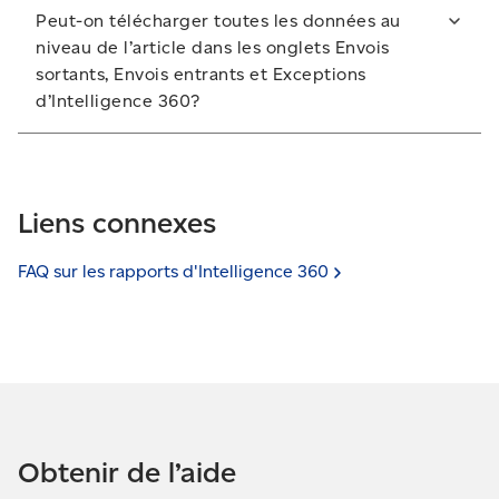
Les renseignements dans Intelligence 360 sont mis à
expédier peut passer sous la catégorie Expédié une
Peut-on télécharger toutes les données au
jour toutes les 15 minutes.
fois que l’article a été ramassé.
niveau de l’article dans les onglets Envois
sortants, Envois entrants et Exceptions
d’Intelligence 360?
Vous ne pouvez télécharger que les renseignements
qui apparaissent à l’écran. Si vous souhaitez
télécharger plus de données, générez un rapport
Liens connexes
sommaire de repérage.
FAQ sur les rapports d'Intelligence
360
Obtenir de l’aide