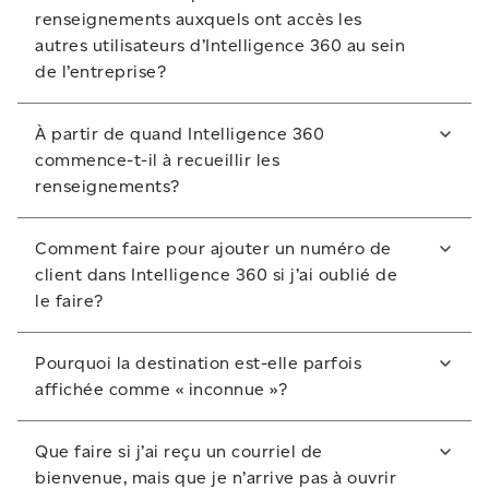
données contenues dans Intelligence 360 est d’ouvrir
renseignements auxquels ont accès les
une session. Le format API est envisagé comme une
autres utilisateurs d’Intelligence 360 au sein
amélioration potentielle future.
de l’entreprise?
Oui. L’administrateur peut :
À partir de quand Intelligence 360
commence-t-il à recueillir les
Accorder l’accès à des personnes au sein de votre
renseignements?
entreprise ou modifier l’accès de ces utilisateurs.
Attribuer des rôles aux utilisateurs et limiter l’accès
Intelligence 360 commence à recueillir des
Comment faire pour ajouter un numéro de
par numéro de client.
renseignements à partir du moment où vous
client dans Intelligence 360 si j’ai oublié de
commencez à utiliser l’outil. Vous pouvez consulter
le faire?
des renseignements qui remontent jusqu’à deux ans
plus tôt. Par contre, vous ne pouvez pas accéder aux
Appelez votre représentant des ventes. Vous devrez
données qui datent d’avant que vous commenciez à
Pourquoi la destination est-elle parfois
soumettre un formulaire modifié d’établissement du
utiliser Intelligence 360.
affichée comme « inconnue »?
compte du client comportant les nouveaux numéros
de client à ajouter dans Intelligence 360.
Si un article est réexpédié, les politiques de
Que faire si j’ai reçu un courriel de
protection des renseignements personnels exigent
bienvenue, mais que je n’arrive pas à ouvrir
que l’adresse de destination soit effacée. Par