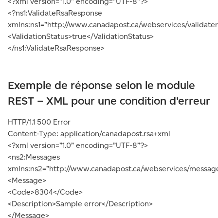
<?xml version=”1.0” encoding=”UTF-8”?>
<?ns1:ValidateRsaResponse
xmlns:ns1=”http://www.canadapost.ca/webservices/validater
<ValidationStatus>true</ValidationStatus>
</ns1:ValidateRsaResponse>
Exemple de réponse selon le module
REST – XML pour une condition d'erreur
HTTP/1.1 500 Error
Content-Type: application/canadapost.rsa+xml
<?xml version=”1.0” encoding=”UTF-8”?>
<ns2:Messages
xmlns:ns2=”http://www.canadapost.ca/webservices/messag
<Message>
<Code>8304</Code>
<Description>Sample error</Description>
</Message>