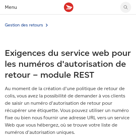
Menu
Gestion des retours
Tarifs des timbres
Suivre un envoi
Compte MonArgent Postes Canada
Voir les nouveaux timbres
Tarifs d'affranchissement
Réacheminer du courrier
Transferts de fonds
Voir les nouvelles pièces
Créer une étiquette
Aperçu de votre courrier
Mandats-poste
Récits sur nos timbres
Exigences du service web pour
Faire un envoi au Canada
Gérer courrier et colis
Cartes et services prépayés
Proposer un timbre
Expédier à l’étranger
Cueillette au comptoir
Cachets illustrés
les numéros d'autorisation de
Acheter timbres et fournitures d’emballage
Boîtes postales et casiers
Magazine En détail
retour – module REST
Retourner un achat
Louer une case postale
Conseils d’expédition
Au moment de la création d'une politique de retour de
colis, vous avez la possibilité de demander à vos clients
de saisir un numéro d'autorisation de retour pour
récupérer une étiquette. Vous pouvez utiliser un numéro
fixe ou bien nous fournir une adresse URL vers un service
Web que vous hébergez, où se trouve votre liste de
numéros d'autorisation uniques.