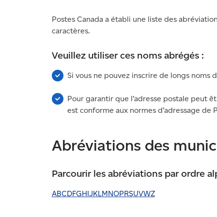
Postes Canada a établi une liste des abréviation
caractères.
Veuillez utiliser ces noms abrégés :
Si vous ne pouvez inscrire de longs noms 
Pour garantir que l’adresse postale peut êt
est conforme aux normes d’adressage de 
Abréviations des munici
Parcourir les abréviations par ordre a
A
B
C
D
F
G
H
I
J
K
L
M
N
O
P
R
S
U
V
W
Z