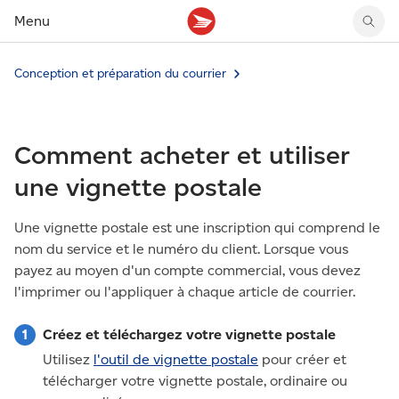
Menu
Conception et préparation du courrier
Tarifs des timbres
Suivre un envoi
Compte MonArgent Postes Canada
Voir les nouveaux timbres
Tarifs d'affranchissement
Réacheminer du courrier
Transferts de fonds
Voir les nouvelles pièces
Créer une étiquette
Aperçu de votre courrier
Mandats-poste
Récits sur nos timbres
Comment acheter et utiliser
Faire un envoi au Canada
Gérer courrier et colis
Cartes et services prépayés
Proposer un timbre
Expédier à l’étranger
Cueillette au comptoir
Cachets illustrés
une vignette postale
Acheter timbres et fournitures d’emballage
Boîtes postales et casiers
Magazine En détail
Retourner un achat
Louer une case postale
Une vignette postale est une inscription qui comprend le
Conseils d’expédition
nom du service et le numéro du client. Lorsque vous
payez au moyen d'un compte commercial, vous devez
l'imprimer ou l'appliquer à chaque article de courrier.
Créez et téléchargez votre vignette postale
Utilisez
l'outil de vignette postale
pour créer et
télécharger votre vignette postale, ordinaire ou