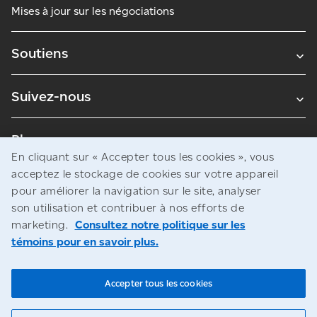
Mises à jour sur les négociations
Soutiens
Suivez-nous
Blogues
En cliquant sur « Accepter tous les cookies », vous
acceptez le stockage de cookies sur votre appareil
pour améliorer la navigation sur le site, analyser
Avis juridiques
son utilisation et contribuer à nos efforts de
Confidentialité
marketing.
Consultez notre politique sur les
témoins pour en savoir plus.
Accès à l’information
© Société canadienne des postes
Accepter tous les cookies