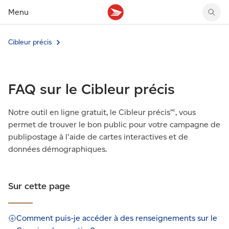
Menu
Cibleur précis
Tarifs des timbres
Suivre un envoi
Compte MonArgent Postes Canada
Voir les nouveaux timbres
Tarifs d'affranchissement
Réacheminer du courrier
Transferts de fonds
Voir les nouvelles pièces
Créer une étiquette
Aperçu de votre courrier
Mandats-poste
Récits sur nos timbres
FAQ sur le Cibleur précis
Faire un envoi au Canada
Gérer courrier et colis
Cartes et services prépayés
Proposer un timbre
Expédier à l’étranger
Cueillette au comptoir
Cachets illustrés
Acheter timbres et fournitures d’emballage
Boîtes postales et casiers
Magazine En détail
Notre outil en ligne gratuit, le Cibleur précis🅪, vous
Retourner un achat
Louer une case postale
permet de trouver le bon public pour votre campagne de
Conseils d’expédition
publipostage à l'aide de cartes interactives et de
données démographiques.
Sur cette page
Comment puis-je accéder à des renseignements sur le