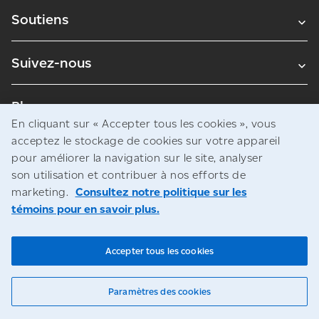
Soutiens
Suivez-nous
Blogues
En cliquant sur « Accepter tous les cookies », vous
acceptez le stockage de cookies sur votre appareil
pour améliorer la navigation sur le site, analyser
Avis juridiques
son utilisation et contribuer à nos efforts de
Confidentialité
marketing.
Consultez notre politique sur les
témoins pour en savoir plus.
Accès à l’information
© Société canadienne des postes
Accepter tous les cookies
Paramètres des cookies