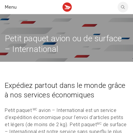
Menu
Faire un envoi au Canada
Solutions de retour
Vendre en ligne
Tout sur le publipostage
Services postaux
Expédier à l’étranger
Retours d’articles sans étiquette ni emballage
Ressources et articles
Lancer une campagne
Louer une case postale
Petit paquet avion ou de surface
Créer un envoi en ligne
Créer une politique de retour
Économiser sur le publipostage
Services prépayés et numériques
Nos solutions d’expédition
Trouver un partenaire
Timbres et machines à affranchir
– International
Politique de retour
Ressources et articles
Magasiner des fournitures
Réductions sur l’expédition
Ressources et articles
Expédiez partout dans le monde grâce
à nos services économiques
Petit paquet
avion – International est un service
MC
d’expédition économique pour l’envoi d’articles petits
et légers (de moins de 2 kg). Petit paquet
de surface
MC
– International est notre service sans superflu le plus