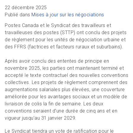
R
L
Articles et ressources
Favoris
22 décembre 2025
A
A
C
Publié dans
Mises à jour sur les négociations
M
Postes Canada et le Syndicat des travailleurs et
travailleuses des postes (STTP) ont conclu des projets
F
de règlement pour les unités de négociation urbaine et
des FFRS (factrices et facteurs ruraux et suburbains).
Après avoir conclu des ententes de principe en
novembre 2025, les parties ont maintenant terminé et
accepté le texte contractuel des nouvelles conventions
collectives. Les projets de règlement comprennent des
augmentations salariales plus élevées, une couverture
améliorée pour les avantages sociaux et un modèle de
livraison de colis la fin de semaine. Les deux
conventions seraient d’une durée de cinq ans et en
vigueur jusqu’au 31 janvier 2029.
Le Syndicat tiendra un vote de ratification pour le