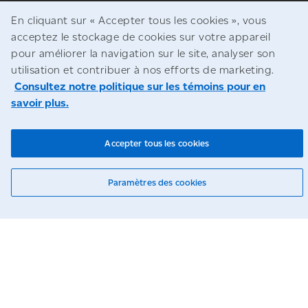
Mises à jour sur les négociations
En cliquant sur « Accepter tous les cookies », vous
acceptez le stockage de cookies sur votre appareil
Soutiens
pour améliorer la navigation sur le site, analyser son
utilisation et contribuer à nos efforts de marketing.
Suivez-nous
Consultez notre politique sur les témoins pour en
savoir plus.
Blogues
Accepter tous les cookies
Avis juridiques
Paramètres des cookies
Confidentialité
Accès à l’information
© Société canadienne des postes