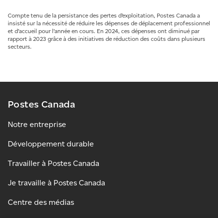
Compte tenu de la persistance des pertes d’exploitation, Postes Canada a
insisté sur la nécessité de réduire les dépenses de déplacement professionnel
et d’accueil pour l’année en cours. En 2024, ces dépenses ont diminué par
rapport à 2023 grâce à des initiatives de réduction des coûts dans plusieurs
secteurs.
Postes Canada
Notre entreprise
Développement durable
Travailler à Postes Canada
Je travaille à Postes Canada
Centre des médias