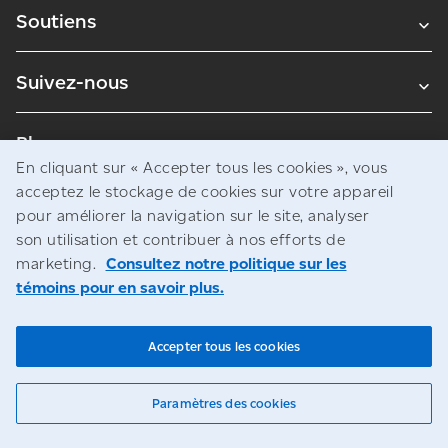
Soutiens
Suivez-nous
Blogues
En cliquant sur « Accepter tous les cookies », vous
acceptez le stockage de cookies sur votre appareil
pour améliorer la navigation sur le site, analyser
Avis juridiques
son utilisation et contribuer à nos efforts de
Confidentialité
marketing.
Consultez notre politique sur les
témoins pour en savoir plus.
Accès à l’information
© Société canadienne des postes
Accepter tous les cookies
Paramètres des cookies