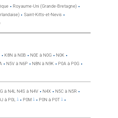
èque
Royaume-Uni (Grande-Bretagne)
erlandaise)
Saint-Kitts-et-Nevis
e
R
K8N à N0B
N0E à N0G
N0K
A
N5V à N6P
N8N à N9K
P0A à P0G
G à N4L N4S à N4V
N4X
N5C à N5R
0J à P0L
P0M
P0N à P0T
1
1
1