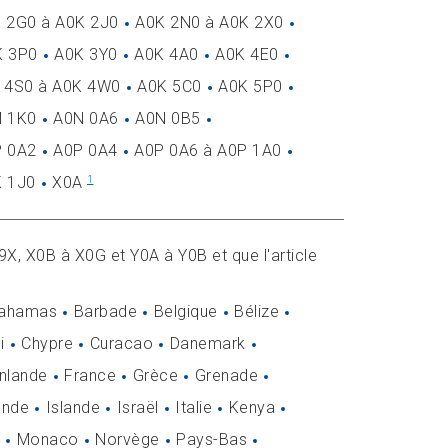
 2G0 à A0K 2J0
A0K 2N0 à A0K 2X0
K 3P0
A0K 3Y0
A0K 4A0
A0K 4E0
 4S0 à A0K 4W0
A0K 5C0
A0K 5P0
 1K0
A0N 0A6
A0N 0B5
 0A2
A0P 0A4
A0P 0A6 à A0P 1A0
 1J0
X0A
1
9X, X0B à X0G et Y0A à Y0B et que l'article
ahamas
Barbade
Belgique
Bélize
i
Chypre
Curacao
Danemark
inlande
France
Grèce
Grenade
ande
Islande
Israël
Italie
Kenya
Monaco
Norvège
Pays-Bas