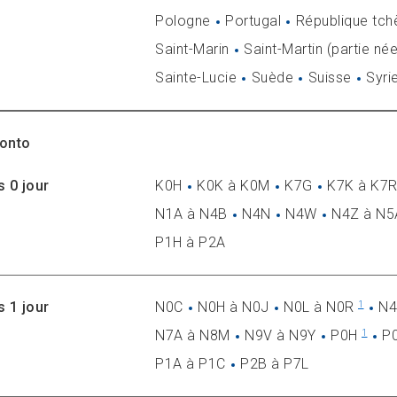
Pologne
Portugal
République tch
Saint-Marin
Saint-Martin (partie né
Sainte-Lucie
Suède
Suisse
Syri
onto
s 0 jour
K0H
K0K à K0M
K7G
K7K à K7
N1A à N4B
N4N
N4W
N4Z à N5
P1H à P2A
s 1 jour
N0C
N0H à N0J
N0L à N0R
N4
1
N7A à N8M
N9V à N9Y
P0H
P
1
P1A à P1C
P2B à P7L