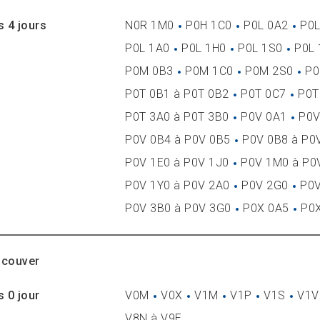
s 4 jours
N0R 1M0
P0H 1C0
P0L 0A2
P0L
P0L 1A0
P0L 1H0
P0L 1S0
P0L 
P0M 0B3
P0M 1C0
P0M 2S0
P0
P0T 0B1 à P0T 0B2
P0T 0C7
P0T
P0T 3A0 à P0T 3B0
P0V 0A1
P0V
P0V 0B4 à P0V 0B5
P0V 0B8 à P0
P0V 1E0 à P0V 1J0
P0V 1M0 à P0
P0V 1Y0 à P0V 2A0
P0V 2G0
P0V
P0V 3B0 à P0V 3G0
P0X 0A5
P0
couver
s 0 jour
V0M
V0X
V1M
V1P
V1S
V1V
V8N à V9E