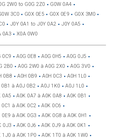
0G 2W0 to G0G 2Z0
G0W 0A4
G0W 3C0
G0X 0E5
G0X 0E9
G0X 3M0
C0
J0Y 0A1 to J0Y 0A2
J0Y 0A5
A 0A3
X0A 0W0
 0C9
A0G 0E8
A0G 0H5
A0G 0J5
G 2B0
A0G 2W0 à A0G 2X0
A0G 3V0
H 0B8
A0H 0B9
A0H 0C3
A0H 1L0
 0B1 à A0J 0B2
A0J 1K0
A0J 1L0
 0A5
A0K 0A7 à A0K 0A8
A0K 0B1
 0C1 à A0K 0C2
A0K 0C6
 0E9 à A0K 0G3
A0K 0G8 à A0K 0H1
K 0J3
A0K 0J6
A0K 0J9 à A0K 0K1
 1J0 à A0K 1P0
A0K 1T0 à A0K 1W0