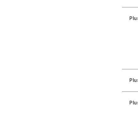
Installations de traitement
vers les destinations
Plu
internationales avec jours
ouvrables supplémentaires
par service
Normes de livraison vers les
destinations internationales
Plu
Plu