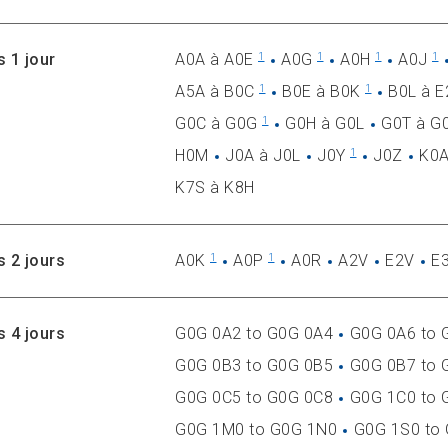
s 1 jour
A0A à A0E
A0G
A0H
A0J
1
1
1
1
A5A à B0C
B0E à B0K
B0L à E
1
1
G0C à G0G
G0H à G0L
G0T à 
1
H0M
J0A à J0L
J0Y
J0Z
K0A
1
K7S à K8H
s 2 jours
A0K
A0P
A0R
A2V
E2V
E
1
1
s 4 jours
G0G 0A2 to G0G 0A4
G0G 0A6 to 
G0G 0B3 to G0G 0B5
G0G 0B7 to 
G0G 0C5 to G0G 0C8
G0G 1C0 to 
G0G 1M0 to G0G 1N0
G0G 1S0 to