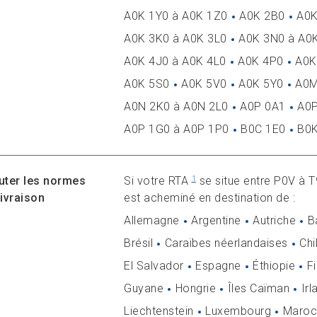
A0K 1Y0 à A0K 1Z0
A0K 2B0
A0K
A0K 3K0 à A0K 3L0
A0K 3N0 à A0
A0K 4J0 à A0K 4L0
A0K 4P0
A0K
A0K 5S0
A0K 5V0
A0K 5Y0
A0M
A0N 2K0 à A0N 2L0
A0P 0A1
A0P
A0P 1G0 à A0P 1P0
B0C 1E0
B0K
uter les normes
Si votre RTA
se situe entre P0V à T
1
livraison
est acheminé en destination de :
Allemagne
Argentine
Autriche
B
Brésil
Caraïbes néerlandaises
Chil
El Salvador
Espagne
Éthiopie
F
Guyane
Hongrie
Îles Caïman
Irl
Liechtenstein
Luxembourg
Maroc