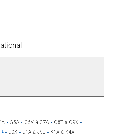
ational
4A
G5A
G5V à G7A
G8T à G9X
W
J0X
J1A à J9L
K1A à K4A
1