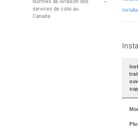
Normes de livraison des
services de colis au
Install
Canada
Normes de livraison vers
les États-Unis
Inst
Normes de livraison vers
les destinations
Ins
internationales
tra
ouv
Colis du régime
sup
international, Petit paquet
Comment trouver les
Mon
normes de livraison vers
une destination
Plu
internationale