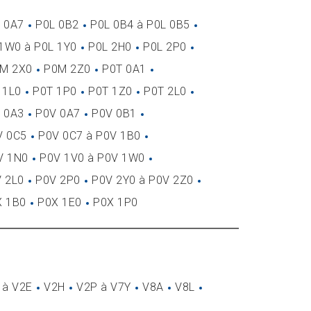
 0A7
P0L 0B2
P0L 0B4 à P0L 0B5
1W0 à P0L 1Y0
P0L 2H0
P0L 2P0
M 2X0
P0M 2Z0
P0T 0A1
 1L0
P0T 1P0
P0T 1Z0
P0T 2L0
 0A3
P0V 0A7
P0V 0B1
V 0C5
P0V 0C7 à P0V 1B0
V 1N0
P0V 1V0 à P0V 1W0
 2L0
P0V 2P0
P0V 2Y0 à P0V 2Z0
X 1B0
P0X 1E0
P0X 1P0
 à V2E
V2H
V2P à V7Y
V8A
V8L