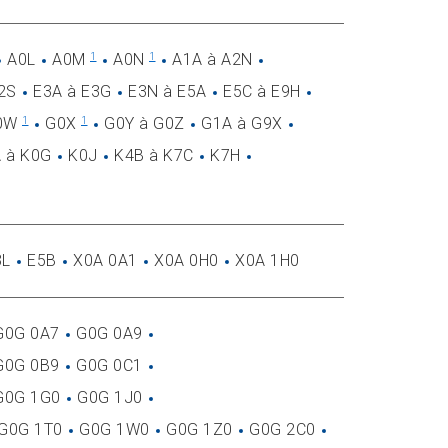
A0L
A0M
A0N
A1A à A2N
1
1
2S
E3A à E3G
E3N à E5A
E5C à E9H
G0W
G0X
G0Y à G0Z
G1A à G9X
1
1
 à K0G
K0J
K4B à K7C
K7H
3L
E5B
X0A 0A1
X0A 0H0
X0A 1H0
G0G 0A7
G0G 0A9
G0G 0B9
G0G 0C1
G0G 1G0
G0G 1J0
 G0G 1T0
G0G 1W0
G0G 1Z0
G0G 2C0