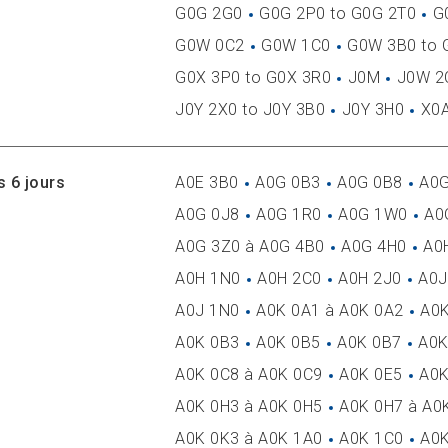
G0G 2G0
G0G 2P0 to G0G 2T0
G
G0W 0C2
G0W 1C0
G0W 3B0 to 
G0X 3P0 to G0X 3R0
J0M
J0W 2
J0Y 2X0 to J0Y 3B0
J0Y 3H0
X0
s 6 jours
A0E 3B0
A0G 0B3
A0G 0B8
A0G
A0G 0J8
A0G 1R0
A0G 1W0
A0
A0G 3Z0 à A0G 4B0
A0G 4H0
A0
A0H 1N0
A0H 2C0
A0H 2J0
A0J
A0J 1N0
A0K 0A1 à A0K 0A2
A0K
A0K 0B3
A0K 0B5
A0K 0B7
A0K
A0K 0C8 à A0K 0C9
A0K 0E5
A0K
A0K 0H3 à A0K 0H5
A0K 0H7 à A0
A0K 0K3 à A0K 1A0
A0K 1C0
A0K