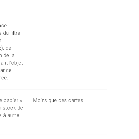
nce
 du filtre
n
E), de
on de la
ant l’objet
ctance
rée.
e papier «
Moins que ces cartes
n stock de
 à autre