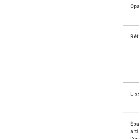
Opa
Réf
Lis
Épa
art
l’e