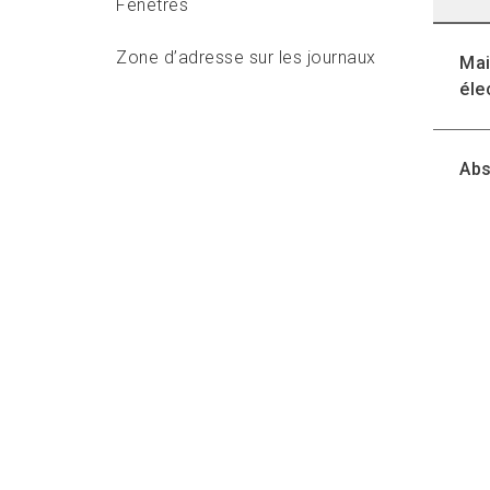
Fenêtres
Zone d’adresse sur les journaux
Mai
éle
Exigences relatives à la zone
d’affranchissement
Abs
Renseignements d’identification
de base (Poste-publications
seulement)
Exigences relatives aux zones
margées
Autres considérations
Exigences relatives aux codes à
barres propres au client