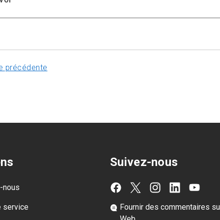
e précédente
ens
Suivez-nous
z-nous
e service
Fournir des commentaires sur
Web