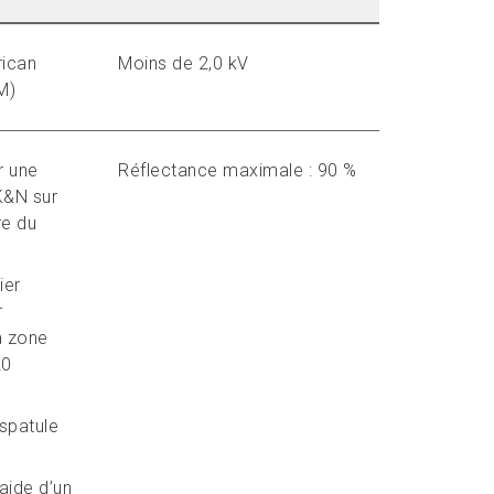
rican
Moins de 2,0 kV
M)
r une
Réflectance maximale : 90 %
K&N sur
re du
ier
r
a zone
20
 spatule
aide d’un