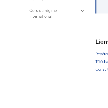
Colis du régime
international
Suivi automatisé et avis
de livraison
Lien
Repérer
Télécha
Consult