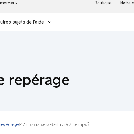
merciaux
Boutique
Notre e
utres sujets de l’aide
e repérage
 repérage
Mon colis sera-t-il livré à temps?