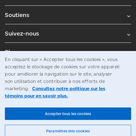
Soutiens
Suivez-nous
Blogues
En cliquant sur « Accepter tous les cookies », vous
acceptez le stockage de cookies sur votre appareil
pour améliorer la navigation sur le site, analyser
Avis juridiques
son utilisation et contribuer à nos efforts de
Confidentialité
marketing.
Consultez notre politique sur les
témoins pour en savoir plus.
Accès à l’information
© Société canadienne des postes
Accepter tous les cookies
Paramètres des cookies
Clavardage