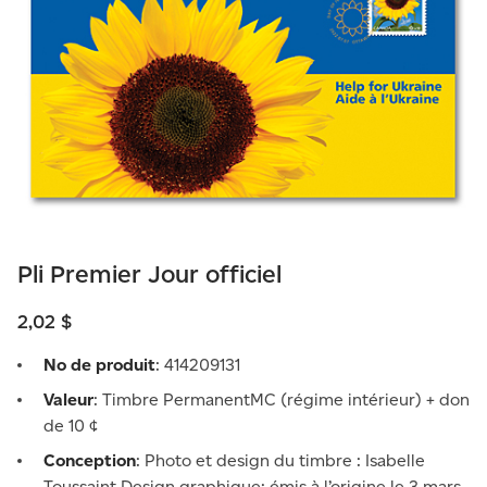
Pli Premier Jour officiel
2,02 $
No de produit
: 414209131
Valeur
: Timbre PermanentMC (régime ­intérieur) + don
de 10 ¢
Conception
: Photo et design du timbre : Isabelle
Toussaint Design graphique; émis à l’origine le 3 mars