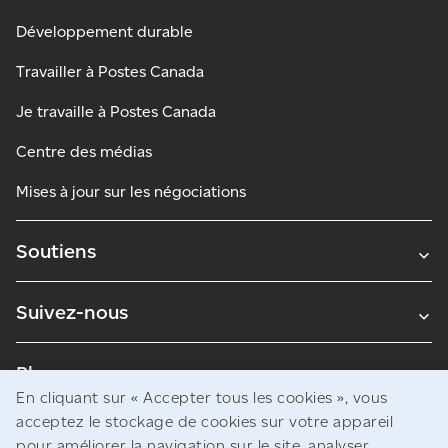
Développement durable
Travailler à Postes Canada
Je travaille à Postes Canada
Centre des médias
Mises à jour sur les négociations
Soutiens
Suivez-nous
Blogues
En cliquant sur « Accepter tous les cookies », vous
acceptez le stockage de cookies sur votre appareil
pour améliorer la navigation sur le site, analyser
Avis juridiques