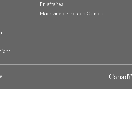
ouver un bureau de poste
En affaires
turation
ouver un lieu de dépôt
Magazine de Postes Canada
ouver une norme de livraison
a
iriger un colis
tions
tenir des ressources et des
icles sur l’expédition
e