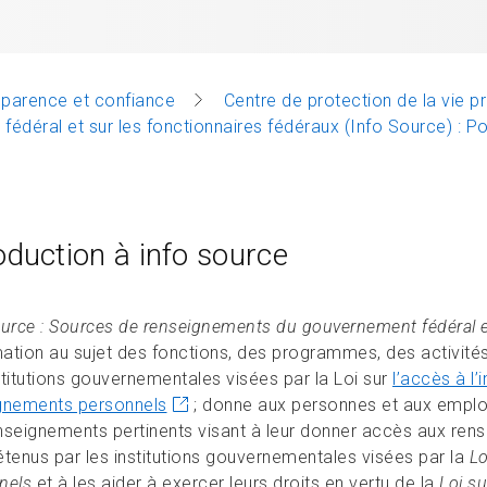
sparence et confiance
Centre de protection de la vie p
déral et sur les fonctionnaires fédéraux (Info Source) : 
oduction à info source
ource : Sources de renseignements du gouvernement fédéral et
rmation au sujet des fonctions, des programmes, des activi
stitutions gouvernementales visées par la Loi sur
l’accès à l’
gnements personnels
; donne aux personnes et aux emplo
nseignements pertinents visant à leur donner accès aux ren
étenus par les institutions gouvernementales visées par la
Lo
nels
et à les aider à exercer leurs droits en vertu de la
Loi s