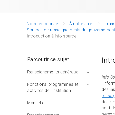
Notre entreprise
À notre sujet
Tran
Sources de renseignements du gouvernement fé
Introduction à info source
Intr
Parcourir ce sujet
Renseignements généraux
Info S
l’info
Fonctions, programmes et
des in
activités de l’institution
rensei
des re
Manuels
sont d
person