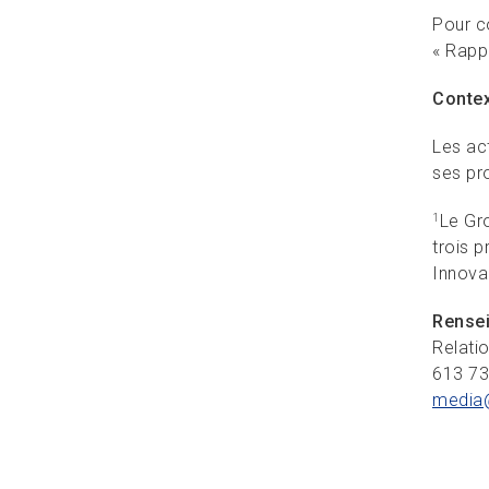
Pour c
« Rapp
Conte
Les ac
ses pro
Le Gr
1
trois p
Innova
Rense
Relati
613 7
media