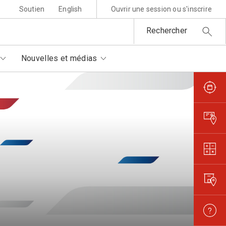
Soutien
English
Ouvrir une session ou s'inscrire
Rechercher
Nouvelles et médias
sponsabilité environnementale
ttres au père Noël
rtenaires autorisés
is et règlements
metures et interruptions
ansparence et confiance
orisation de filmer et
otographier