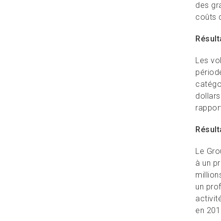
des gra
coûts d
Résult
Les vol
période
catégo
dollars
rappor
Résult
Le Gro
à un p
million
un pro
activi
en 201