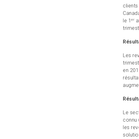
clients
Canada 
le 1
av
er
trimes
Résult
Les re
trimest
en 2016
résult
augmen
Résult
Le sect
connu 
les rev
soluti