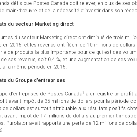
nds défis que Postes Canada doit relever, en plus de ses obl
e main-d’œuvre et de la nécessité d’investir dans son réseau 
ats du secteur Marketing direct
umes du secteur Marketing direct ont diminué de trois millio
 en 2016, et les revenus ont fléchi de 10 millions de dollars (
rie de produits la plus importante pour ce qui est des volum
 de ses revenus, soit 0,4 %, et une augmentation de ses volum
t à la même période en 2016.
ats du Groupe d’entreprises
upe d’entreprises de Postes Canada
a enregistré un profit 
1
rofit avant impôt de 35 millions de dollars pour la période
s de dollars est surtout attribuable aux résultats positifs obt
fit avant impôt de 17 millions de dollars au premier trimest
tés. Purolator avait rapporté une perte de 12 millions de do
6.