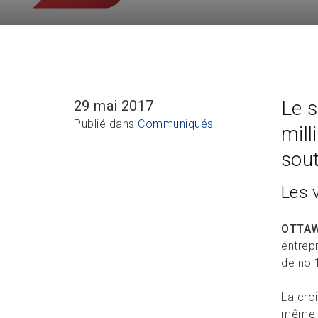
Le s
29 mai 2017
Publié dans
Communiqués
mill
sout
Les 
OTTAW
entrep
de no 
La cro
même p