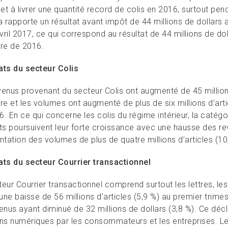
 et à livrer une quantité record de colis en 2016, surtout pe
rapporte un résultat avant impôt de 44 millions de dollars au
ril 2017, ce qui correspond au résultat de 44 millions de do
tre de 2016.
ats du secteur Colis
venus provenant du secteur Colis ont augmenté de 45 million
re et les volumes ont augmenté de plus de six millions d’art
. En ce qui concerne les colis du régime intérieur, la catégo
ats poursuivent leur forte croissance avec une hausse des rev
tation des volumes de plus de quatre millions d’articles (10
ats du secteur Courrier transactionnel
eur Courrier transactionnel comprend surtout les lettres, le
une baisse de 56 millions d’articles (5,9 %) au premier trim
enus ayant diminué de 32 millions de dollars (3,8 %). Ce décl
ons numériques par les consommateurs et les entreprises. Le 