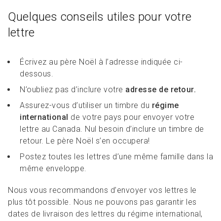
R
L
Articles et ressources
Favoris
Quelques conseils utiles pour votre
A
A
C
lettre
M
F
Écrivez au père Noël à l’adresse indiquée ci-
dessous.
N’oubliez pas d’inclure votre
adresse de retour.
Assurez-vous d’utiliser un timbre du
régime
international
de votre pays pour envoyer votre
lettre au Canada. Nul besoin d’inclure un timbre de
retour. Le père Noël s’en occupera!
Postez toutes les lettres d’une même famille dans la
même enveloppe.
Nous vous recommandons d’envoyer vos lettres le
plus tôt possible. Nous ne pouvons pas garantir les
dates de livraison des lettres du régime international,