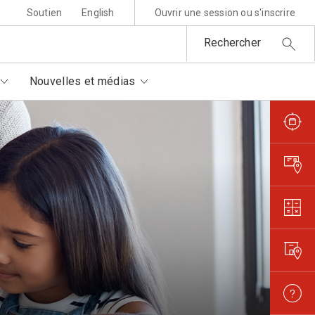
Soutien
English
Ouvrir une session ou s'inscrire
Rechercher
Nouvelles et médias
sponsabilité environnementale
ttres au père Noël
rtenaires autorisés
is et règlements
metures et interruptions
ansparence et confiance
orisation de filmer et
otographier