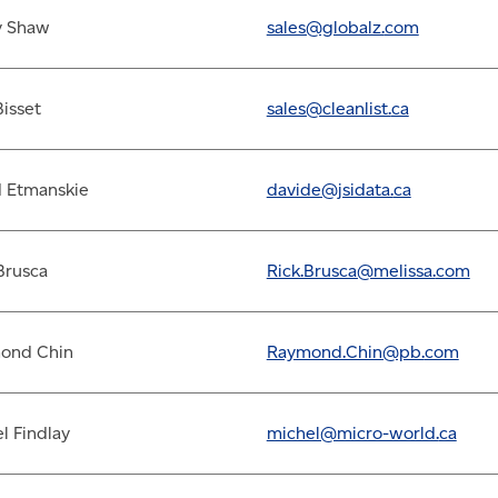
y Shaw
sales@globalz.
com
Bisset
sales@cleanlist.
ca
d Etmanskie
davide@jsidata.
ca
Brusca
Rick.Brusca@melissa.
com
ond Chin
Raymond.Chin@pb.
com
l Findlay
michel@micro-world.
ca