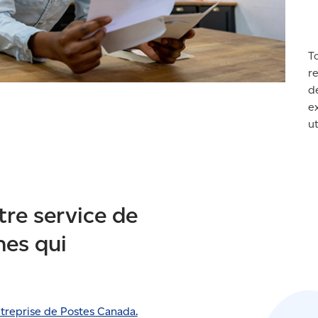
To
r
d
e
ut
re service de
nes qui
ntreprise de Postes Canada.