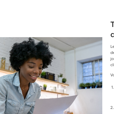
L
d
j
cl
Vo