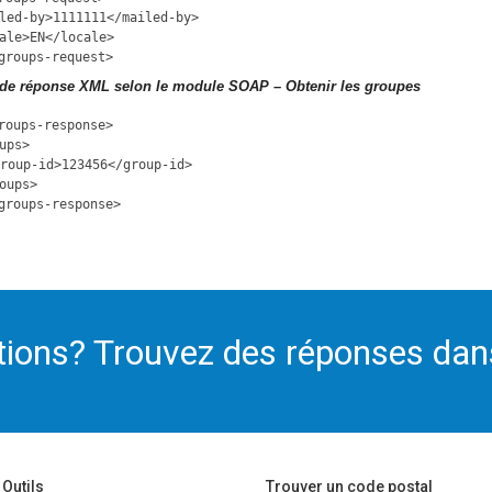
led-by>1111111</mailed-by>
ale>EN</locale>
groups-request>
de réponse XML selon le module SOAP – Obtenir les groupes
roups-response>
ups>
roup-id>123456</group-id>
oups>
groups-response>
ions? Trouvez des réponses dan
Outils
Trouver un code postal