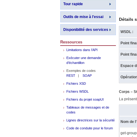
Tour rapide
Outils de mise à l'essai
Détails 
Disponibilité des services
WSDL :
Ressources
Point fina
Limitations dans l’API
Point fina
Exécuter une demande
d'échantillon
Espace d
Exemples de codes
REST
|
SOAP
Opération
Fichiers XSD
Fichiers WSDL
Corps – 
La présent
Fichiers du projet soapUI
Tableaux de messages et de
codes
Lignes directrices sur la sécurité
Nom de l
Code de conduite pour le forum
get-group