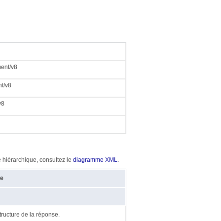
ment/v8
nt/v8
v8
e hiérarchique, consultez le
diagramme XML
.
de
ructure de la réponse.