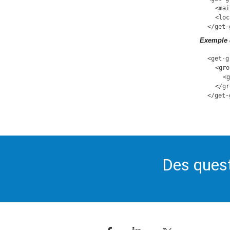
<mai
<loc
</get-
Exemple 
<get-g
<gro
<g
</gr
</get-
Des quest