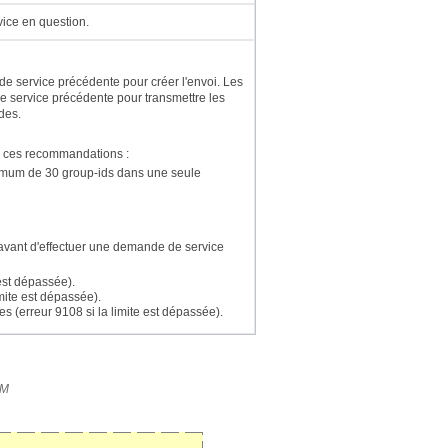
vice en question.
e service précédente pour créer l'envoi. Les
 service précédente pour transmettre les
des.
re ces recommandations :
ximum de 30 group-ids dans une seule
s avant d'effectuer une demande de service
est dépassée).
ite est dépassée).
(erreur 9108 si la limite est dépassée).
XM