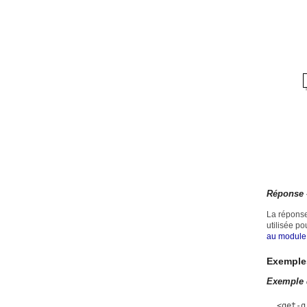
Réponse 
La réponse
utilisée p
au module 
Exemple
Exemple 
<get-g