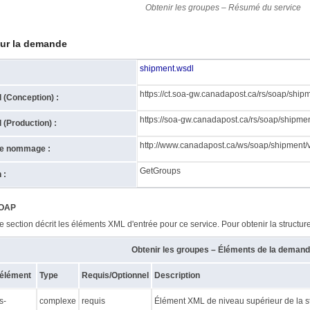
Obtenir les groupes – Résumé du service
sur la demande
shipment.wsdl
https://ct.soa-gw.canadapost.ca/rs/soap/ship
l (Conception) :
https://soa-gw.canadapost.ca/rs/soap/shipme
l (Production) :
http://www.canadapost.ca/ws/soap/shipment/
e nommage :
GetGroups
 :
SOAP
e section décrit les éléments XML d'entrée pour ce service. Pour obtenir la structur
Obtenir les groupes – Éléments de la deman
'élément
Type
Requis/Optionnel
Description
s-
complexe
requis
Élément XML de niveau supérieur de la st