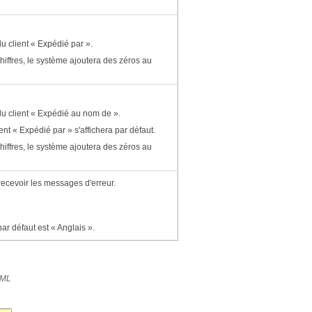
 du client « Expédié par ».
iffres, le système ajoutera des zéros au
s du client « Expédié au nom de ».
nt « Expédié par » s'affichera par défaut.
iffres, le système ajoutera des zéros au
recevoir les messages d'erreur.
ar défaut est « Anglais ».
XML