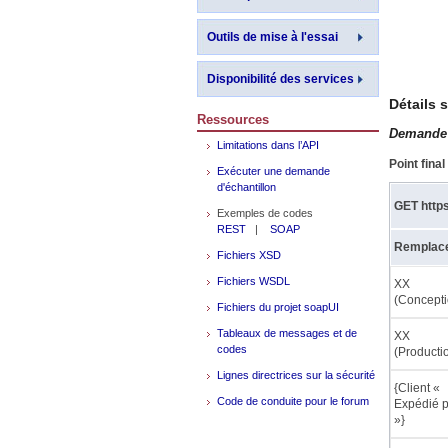
Outils de mise à l'essai
Disponibilité des services
Détails 
Ressources
Demande –
Limitations dans l’API
Point final
Exécuter une demande
d'échantillon
GET http
Exemples de codes
REST
|
SOAP
Remplace
Fichiers XSD
Fichiers WSDL
XX
(Concepti
Fichiers du projet soapUI
Tableaux de messages et de
XX
codes
(Producti
Lignes directrices sur la sécurité
{Client «
Code de conduite pour le forum
Expédié p
»}