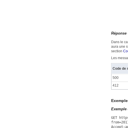
Réponse 
Dans le ca
aura une s
section
Co
Les messag
Code de 
500
412
Exemple
Exemple 
GET http
from=201
Accept:a