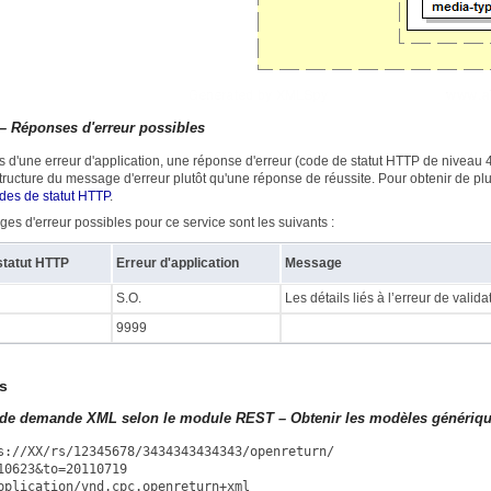
– Réponses d'erreur possibles
s d'une erreur d'application, une réponse d'erreur (code de statut HTTP de nivea
tructure du message d'erreur plutôt qu'une réponse de réussite. Pour obtenir de pl
des de statut HTTP
.
es d'erreur possibles pour ce service sont les suivants :
statut HTTP
Erreur d'application
Message
S.O.
Les détails liés à l’erreur de valid
9999
s
de demande XML selon le module REST – Obtenir les modèles générique
s://XX/rs/12345678/3434343434343/openreturn/
10623&to=20110719
pplication/vnd.cpc.openreturn+xml