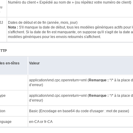
Numéro du client « Expédié au nom de » (ou répétez votre numéro de client)
au
}
JJ
Dates de début et de fin (année, mois, jour)
Nota :
S'il manque la date de début, tous les modèles génériques actifs pour l
s'affichent. Si la date de fin est manquante, on suppose qu'il s'agit de la date 
modèles génériques pour les envois retournés s'affichent.
HTTP
des en-têtes
Valeur
application/vnd.cpc.openreturn+xml (
Remarque :
*/* à la place 
d’erreur)
Type
application/vnd.cpc.openreturn+xml (
Remarque :
*/* à la place 
d’erreur)
tion
Basic {Encodage en base64 du code d'usager : mot de passe}
anguage
en-CA or fr-CA