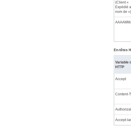
{Client «
Expédié 
nom de »
AAAAMM
En-têtes 
Variable 
HTTP
Accept
Content-
Authoriza
Accept-l