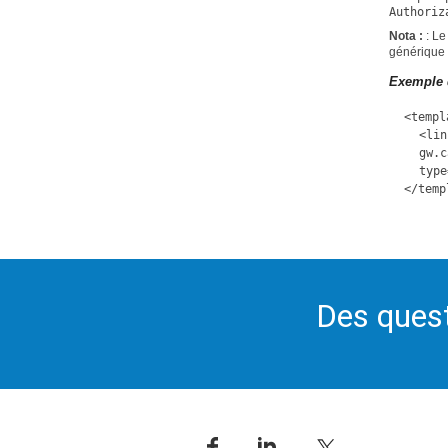
Authoriz
Nota :
: Le
générique 
Exemple 
<templ
<lin
gw.c
type
</temp
Des quest