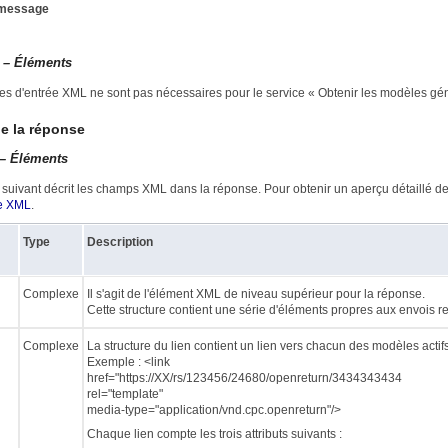
 message
– Éléments
s d'entrée XML ne sont pas nécessaires pour le service « Obtenir les modèles gén
de la réponse
– Éléments
 suivant décrit les champs XML dans la réponse. Pour obtenir un aperçu détaillé de 
e XML
.
Type
Description
Complexe
Il s'agit de l'élément XML de niveau supérieur pour la réponse.
Cette structure contient une série d'éléments propres aux envois r
Complexe
La structure du lien contient un lien vers chacun des modèles actifs
Exemple : <link
href="https://XX/rs/123456/24680/openreturn/3434343434
rel="template"
media-type="application/vnd.cpc.openreturn"/>
Chaque lien compte les trois attributs suivants :