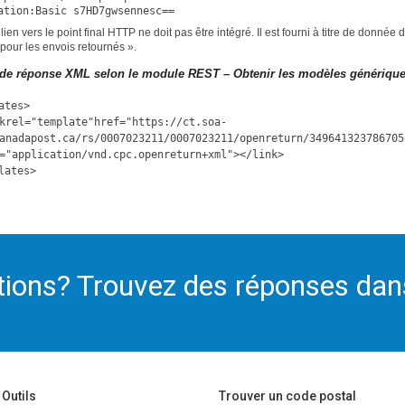
ation:Basic s7HD7gwsennesc==
 lien vers le point final HTTP ne doit pas être intégré. Il est fourni à titre de donné
pour les envois retournés ».
de réponse XML selon le module REST – Obtenir les modèles génériques
ates>
krel="template"href="https://ct.soa-
anadapost.ca/rs/0007023211/0007023211/openreturn/349641323786705
="application/vnd.cpc.openreturn+xml"></link>
lates>
ions? Trouvez des réponses dan
Outils
Trouver un code postal