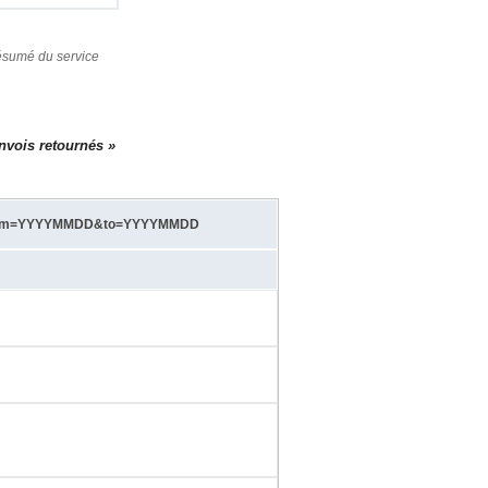
ésumé du service
nvois retournés »
turn?from=YYYYMMDD&to=YYYYMMDD