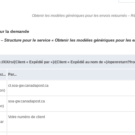
Obtenir les modèles génériques pour les envois retournés – R
sur la demande
 Structure pour le service « Obtenir les modèles génériques pour les e
s://XX/rs/{Client « Expédié par »}/{Client « Expédié au nom de »}/openre
z...
Par...
ct.soa-gw.canadapost.ca
on)
soa-gw.canadapost.ca
on)
Votre numéro de client
ar